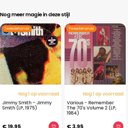
Nog meer magie in deze stijl
Tweedehands
Tweedehands
Nog 1 op voorraad
Nog 1 op voorraad
Jimmy Smith ‎– Jimmy
Various - Remember
Smith (LP, 1975)
The 70's Volume 2 (LP,
1984)
€ 19,95
€ 3,95