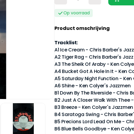
Op voorraad
Product omschrijving
Tracklist:
A1 Ice Cream - Chris Barber's Jaz
A2 Tiger Rag - Chris Barber's Jaz
A3 The Sheik Of Araby - Ken Coly
A4 Bucket Got A Hole In It - Ken 
A5 Saturday Night Function - Ken
A6 Shine - Ken Colyer's Jazzmen
B1 Down By The Riverside - Chris 
B2 Just A Closer Walk With Thee 
B3 Breeze - Ken Colyer's Jazzmen
B4 Saratoga Swing - Chris Barber
B5 Precions Lord Lead On Me - Chr
B6 Blue Bells Goodbye - Ken Coly