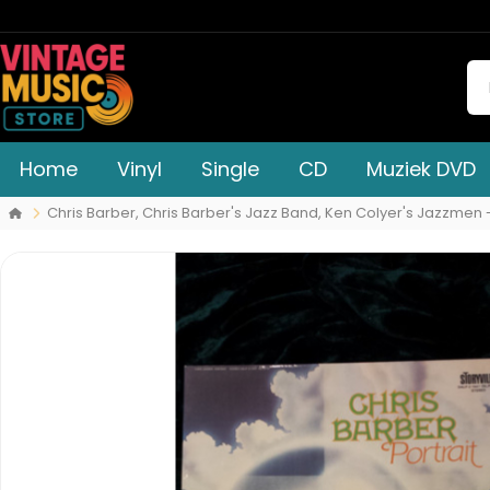
Home
Vinyl
Single
CD
Muziek DVD
Chris Barber, Chris Barber's Jazz Band, Ken Colyer's Jazzmen - 