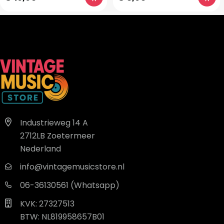
Industrieweg 14 A
2712LB Zoetermeer
Nederland
info@vintagemusicstore.nl
06-36130561 (Whatsapp)
KVK: 27327513
BTW: NL819958657B01