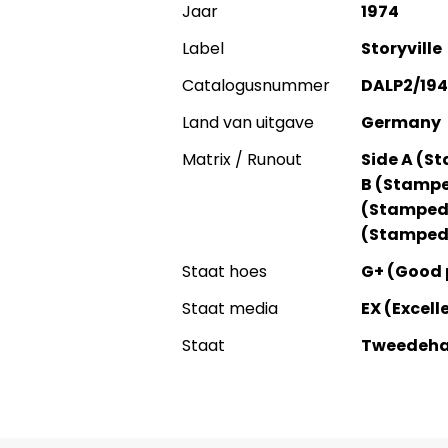
Jaar
1974
Label
Storyville
Catalogusnummer
DALP2/194
Land van uitgave
Germany
Matrix / Runout
Side A (St
B (Stamped
(Stamped):
(Stamped):
Staat hoes
G+ (Good 
Staat media
EX (Excell
Staat
Tweedeh