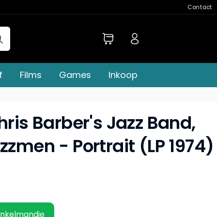
Contact
f
Films
Games
Inkoop
hris Barber's Jazz Band,
zzmen - Portrait (LP 1974)
inkelmandje