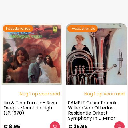
Tweedehands
Tweedehands
Nog 1 op voorraad
Nog 1 op voorraad
Ike & Tina Turner – River
SAMPLE César Franck,
Deep ~ Mountain High
Willem Van Otterloo,
(LP, 1970)
Residentie Orkest -
Symphony In D Minor
€ 8,95
€ 39,95