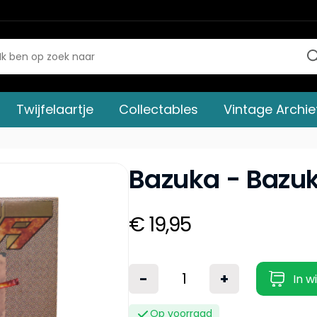
Twijfelaartje
Collectables
Vintage Archie
Bazuka - Bazu
€ 19,95
-
+
In w
Op voorraad