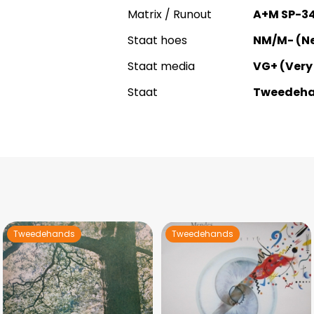
Matrix / Runout
A+M SP-34
Staat hoes
NM/M- (Ne
Staat media
VG+ (Very
Staat
Tweedeh
Tweedehands
Tweedehands