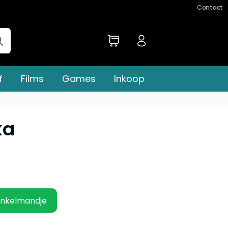
Contact
f
Films
Games
Inkoop
ka
inkelmandje