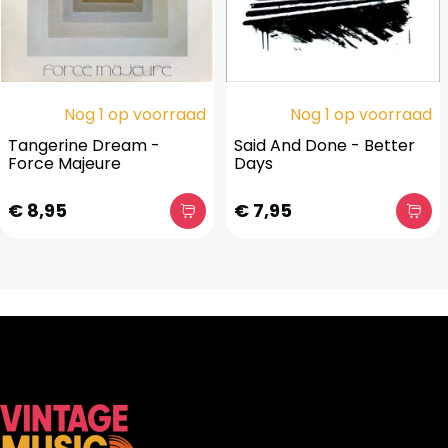
Nog 1 op voorraad
Nog 1 op voorraad
Tangerine Dream -
Said And Done - Better
Force Majeure
Days
€ 8,95
€ 7,95