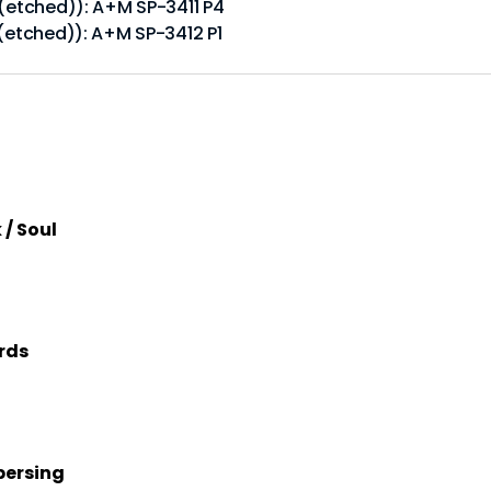
 (etched)): A+M SP-3411 P4
 (etched)): A+M SP-3412 P1
 / Soul
rds
persing