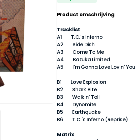
Product omschrijving
Tracklist
A1 T.C.'s Inferno
A2 Side Dish
A3 Come To Me
A4 Bazuka Limited
A5 I'm Gonna Love Lovin' You
B1 Love Explosion
B2 Shark Bite
B3 Walkin' Tall
B4 Dynomite
B5 Earthquake
B6 T.C.'s Inferno (Reprise)
Matrix