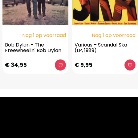
Nog 1 op voorraad
Nog 1 op voorraad
Bob Dylan - The
Various – Scandal Ska
Freewheelin' Bob Dylan
(LP, 1989)
€ 34,95
€ 9,95