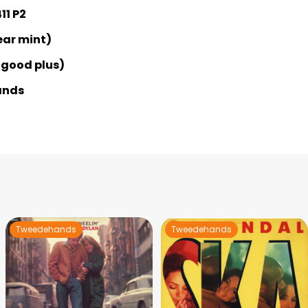
11 P2
ar mint)
 good plus)
ands
Tweedehands
Tweedehands