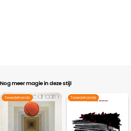
Nog meer magie in deze stijl
Tweedehands
Tweedehands