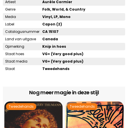
Artiest
Aurèle Cormier
Genre
Folk, World, & Country
Media
Vinyl, LP, Mono
Label
Capon (2)
Catalogusnummer
CA 15107
Land van uitgave
Canada
Opmerking
Knip in hoes
Staat hoes
VG+ (Very good plus)
Staat media
VG+ (Very good plus)
Staat
Tweedehands
Nog meer magie in deze stijl
Tweedehands
Tweedehands