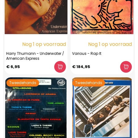
Nog 1 op voorraad
Nog 1 op voorraad
Harry Thumann - Underwater /
Various - Rap It
American Express
€ 6,95
€ 184,95
Tweedehands
Tweedehands