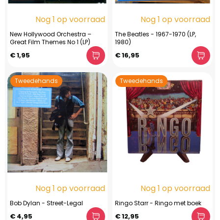
Nog 1 op voorraad
Nog 1 op voorraad
New Hollywood Orchestra ‎–
The Beatles - 1967-1970 (LP,
Great Film Themes No 1 (LP)
1980)
€ 1,95
€ 16,95
Tweedehands
Tweedehands
Nog 1 op voorraad
Nog 1 op voorraad
Bob Dylan - Street-Legal
Ringo Starr - Ringo met boek
€ 4,95
€ 12,95