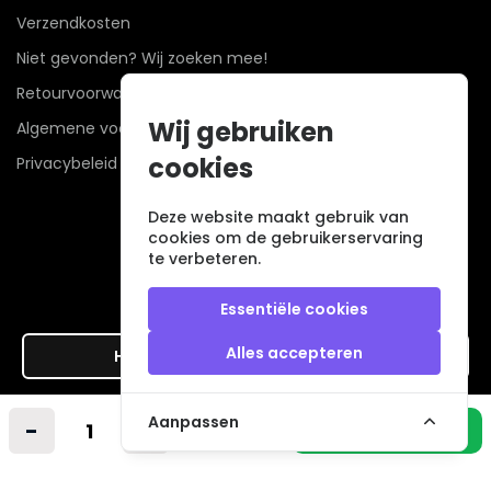
Verzendkosten
Niet gevonden? Wij zoeken mee!
Retourvoorwaarden
Wij gebruiken
Algemene voorwaarden
cookies
Privacybeleid
Deze website maakt gebruik van
cookies om de gebruikerservaring
te verbeteren.
Essentiële cookies
Alles accepteren
Hier de overeenkomst ontbinden
Veilig betalen met
Aanpassen
-
+
In winkelmandje
© 2026 - Alle rechten voorbehouden. |
powered by