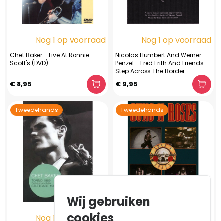
Nog 1 op voorraad
Nog 1 op voorraad
Chet Baker - Live At Ronnie
Nicolas Humbert And Werner
Scott's (DVD)
Penzel - Fred Frith And Friends -
Step Across The Border
€ 8,95
€ 9,95
Tweedehands
Tweedehands
Wij gebruiken
cookies
Nog 1 op voorraad
Nog 1 op voorraad