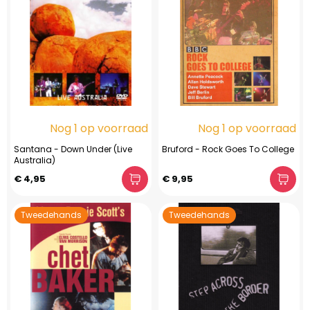
Nog 1 op voorraad
Nog 1 op voorraad
Santana - Down Under (Live
Bruford - Rock Goes To College
Australia)
€ 4,95
€ 9,95
Tweedehands
Tweedehands