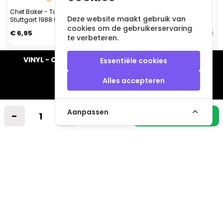
Chet Baker - Torino 1959 -
Guns N' Roses - Live Tokyo '92
Deze website maakt gebruik van
Stuttgart 1988 (DVD)
cookies om de gebruikerservaring
€ 6,95
€ 9,95
te verbeteren.
VINYL - CD - AUDIO - FURNITURE - COLLECTABLES
Essentiële cookies
Alles accepteren
Aanpassen
-
+
Industrieweg 14 A
In winkelmandje
2712LB Zoetermeer
Nederland
info@vintagemusicstore.nl
06-36130561 (Whatsapp)
KVK: 27327513
BTW: NL819958657B01