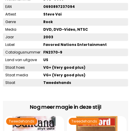
EAN
0690897237094
Artiest
Steve Vai
Genre
Rock
Media
DVD, DVD-Video, NTSC
Jaar
2003
Label
Favored Nations Entertainment
Catalogusnummer
FN2370-9
Land van uitgave
US
Staat hoes
VG+ (Very good plus)
Staat media
VG+ (Very good plus)
Staat
Tweedehands
Nog meer magie in deze stijl
Tweedehands
Tweedehands