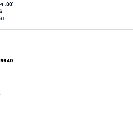
I L001
16
31
0
15640
m