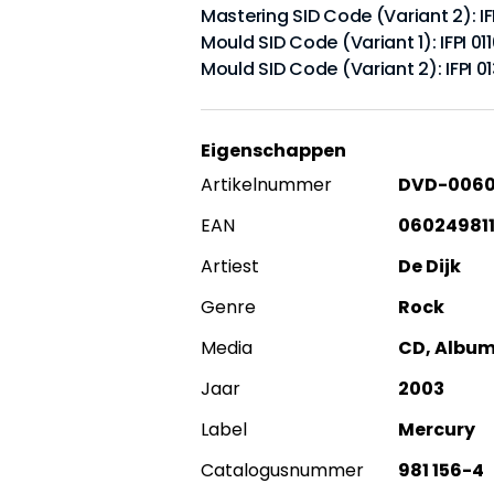
Mastering SID Code (Variant 2): IFP
Mould SID Code (Variant 1): IFPI 01
Mould SID Code (Variant 2): IFPI 01
Eigenschappen
Artikelnummer
DVD-006
EAN
06024981
Artiest
De Dijk
Genre
Rock
Media
CD, Albu
Jaar
2003
Label
Mercury
Catalogusnummer
981 156-4