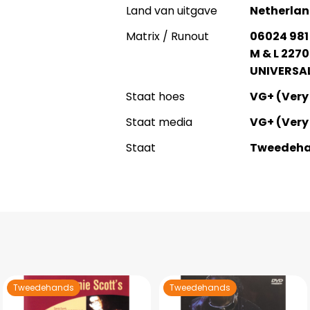
Land van uitgave
Netherla
Matrix / Runout
06024 981
M & L 2270
UNIVERSAL
Staat hoes
VG+ (Very
Staat media
VG+ (Very
Staat
Tweedeh
Tweedehands
Tweedehands