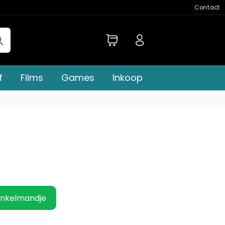
Contact
f
Films
Games
Inkoop
inkelmandje