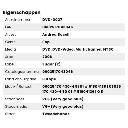
Eigenschappen
Artikelnummer
DVD-0027
EAN
0602517043046
Artiest
Andrea Bocelli
Genre
Pop
Media
DVD, DVD-Video, Multichannel, NTSC
Jaar
2006
Label
Sugar (2)
Catalogusnummer
0602517043046
Land van uitgave
Europe
Matrix / Runout
06025 170 430-4 51 01 # 51804138 | 06025
170 430-4 50 01 # 51804136 | G E
Staat hoes
VG+ (Very good plus)
Staat media
VG+ (Very good plus)
Staat
Tweedehands