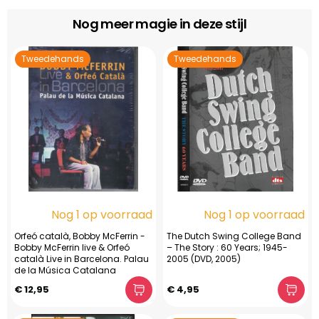
Nog meer magie in deze stijl
Tweedehands
Tweedehands
Nog 1 op voorraad
Nog 1 op voorraad
Orfeó català, Bobby McFerrin -
The Dutch Swing College Band
Bobby McFerrin live & Orfeó
– The Story : 60 Years; 1945-
català Live in Barcelona. Palau
2005 (DVD, 2005)
de la Música Catalana
€ 12,95
€ 4,95