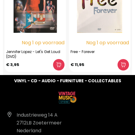
Nog 1 op voorraad
Nog 1 op voorraad
Jennifer Lopez - Let's Get Loud
Free - Forever
(DVD)
€ 3,95
€ 11,95
VINYL - CD - AUDIO - FURNITURE - COLLECTABLES
Industrieweg 14 A
2712LB Zoetermeer
Nederland