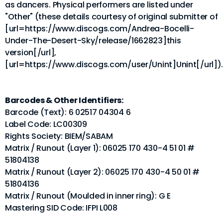
as dancers. Physical performers are listed under
"Other" (these details courtesy of original submitter of
[url=https://www.discogs.com/Andrea-Bocelli-
Under-The-Desert-Sky/release/1662823]this
version[/url],
[url=https://www.discogs.com/user/Unint]Unint[/url])
Barcodes & Other Identifiers:
Barcode (Text): 6 02517 04304 6
Label Code: LC00309
Rights Society: BIEM/SABAM
Matrix / Runout (Layer 1): 06025 170 430-4 51 01 #
51804138
Matrix / Runout (Layer 2): 06025 170 430-4 50 01 #
51804136
Matrix / Runout (Moulded in inner ring): G E
Mastering SID Code: IFPI L008