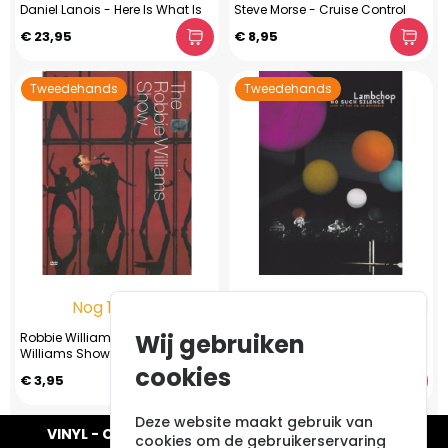
Daniel Lanois - Here Is What Is
Steve Morse - Cruise Control
€ 23,95
€ 8,95
Tweedehands
Tweedehands
Nog 1 op voorraad
Nog 1 op voorraad
Wij gebruiken
Robbie Williams - The Robbie
Lambchop - No Such Silence -
Williams Show
Live At The AB In Brussels
cookies
€ 3,95
€ 11,95
Deze website maakt gebruik van
VINYL - CD - AUDIO - FURNITURE - COLLECTABLES
cookies om de gebruikerservaring