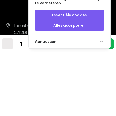
te verbeteren.
Essentiële cookies
Industrieweg 14 A
Alles accepteren
2712LB Zoetermeer
Nederland
Aanpassen
-
+
In winkelmandje
info@vintagemusicstore.nl
06-36130561 (Whatsapp)
KVK: 27327513
BTW: NL819958657B01
Informatie
Contact
Verzendkosten
Niet gevonden? Wij zoeken mee!