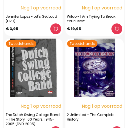
Nog 1 op voorraad
Nog 1 op voorraad
Jennifer Lopez - Let's Get Loud
Wilco - I Am Trying To Break
(DVD)
Your Heart
€ 3,95
€ 19,95
Tweedehands
Tweedehands
Nog 1 op voorraad
Nog 1 op voorraad
The Dutch Swing College Band
2 Unlimited - The Complete
– The Story : 60 Years; 1945-
History
2005 (DVD, 2005)