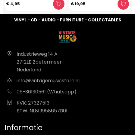
€ 4,95
€ 19,95
VINYL - CD - AUDIO - FURNITURE - COLLECTABLES
Industrieweg 14 A
2712LB Zoetermeer
Nederland
info@vintagemusicstore.nl
06-36130561 (Whatsapp)
KVK: 27327513
BTW: NL819958657B01
Informatie