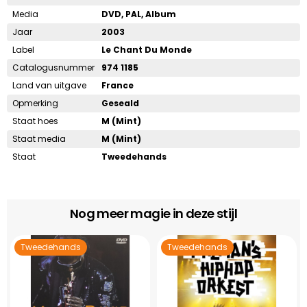
Media
DVD, PAL, Album
Jaar
2003
Label
Le Chant Du Monde
Catalogusnummer
974 1185
Land van uitgave
France
Opmerking
Geseald
Staat hoes
M (Mint)
Staat media
M (Mint)
Staat
Tweedehands
Nog meer magie in deze stijl
Tweedehands
Tweedehands