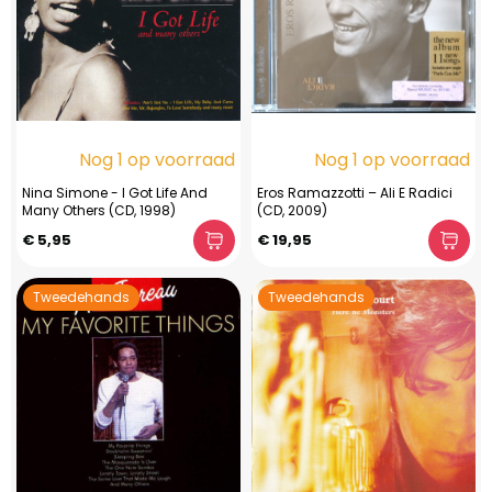
Nog 1 op voorraad
Nog 1 op voorraad
Nina Simone - I Got Life And
Eros Ramazzotti – Ali E Radici
Many Others (CD, 1998)
(CD, 2009)
€ 5,95
€ 19,95
Tweedehands
Tweedehands