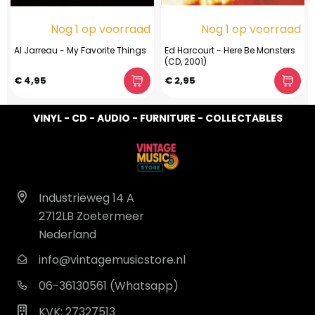
Nog 1 op voorraad
Nog 1 op voorraad
Al Jarreau - My Favorite Things
Ed Harcourt - Here Be Monsters
(CD, 2001)
€ 4,95
€ 2,95
VINYL - CD - AUDIO - FURNITURE - COLLECTABLES
Industrieweg 14 A
2712LB Zoetermeer
Nederland
info@vintagemusicstore.nl
06-36130561 (Whatsapp)
KVK: 27327513