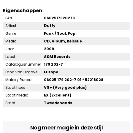
Eigenschappen
EAN
0602517920279
Artiest
Duffy
Genre
Funk / Soul, Pop
Media
CD, Album, Reissue
Jaar
2009
Label
A&M Records
Catalogusnummer
179 202-7
Land van uitgave
Europe
Matrix / Runout
06025 179 202-7 01 * 52218028
Staat hoes
VG+ (Very good plus)
Staat media
EX (Excellent)
Staat
Tweedehands
Nog meer magie in deze stijl