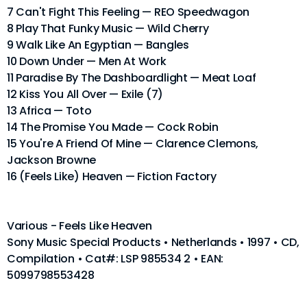
7 Can't Fight This Feeling — REO Speedwagon
8 Play That Funky Music — Wild Cherry
9 Walk Like An Egyptian — Bangles
10 Down Under — Men At Work
11 Paradise By The Dashboardlight — Meat Loaf
12 Kiss You All Over — Exile (7)
13 Africa — Toto
14 The Promise You Made — Cock Robin
15 You're A Friend Of Mine — Clarence Clemons,
Jackson Browne
16 (Feels Like) Heaven — Fiction Factory
Various - Feels Like Heaven
Sony Music Special Products • Netherlands • 1997 • CD,
Compilation • Cat#: LSP 985534 2 • EAN:
5099798553428