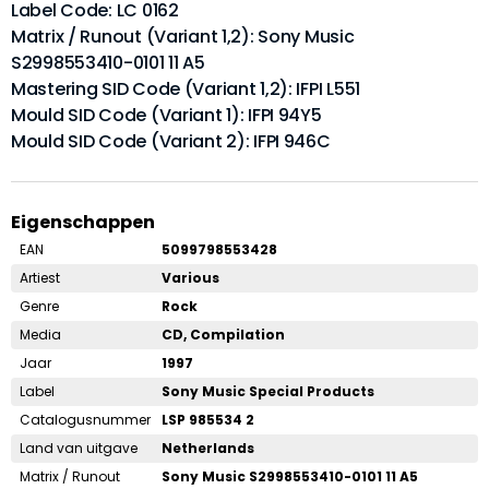
Label Code: LC 0162
Matrix / Runout (Variant 1,2): Sony Music
S2998553410-0101 11 A5
Mastering SID Code (Variant 1,2): IFPI L551
Mould SID Code (Variant 1): IFPI 94Y5
Mould SID Code (Variant 2): IFPI 946C
Eigenschappen
EAN
5099798553428
Artiest
Various
Genre
Rock
Media
CD, Compilation
Jaar
1997
Label
Sony Music Special Products
Catalogusnummer
LSP 985534 2
Land van uitgave
Netherlands
Matrix / Runout
Sony Music S2998553410-0101 11 A5