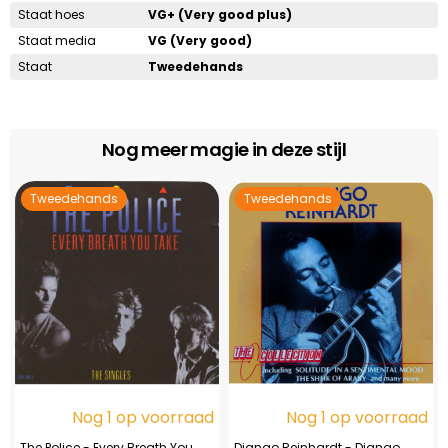
Staat hoes
VG+ (Very good plus)
Staat media
VG (Very good)
Staat
Tweedehands
Nog meer magie in deze stijl
Tweedehands
Tweedehands
Nog 1 op voorraad
Nog 1 op voorraad
The Police - Every Breath You
Django Reinhardt - Django