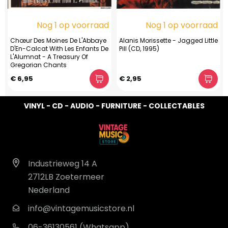
Nog 1 op voorraad
Nog 1 op voorraad
Chœur Des Moines De L'Abbaye
Alanis Morissette - Jagged Little
D'En-Calcat With Les Enfants De
Pill (CD, 1995)
L'Alumnat - A Treasury Of
Gregorian Chants
€ 6,95
€ 2,95
VINYL - CD - AUDIO - FURNITURE - COLLECTABLES
Industrieweg 14 A
2712LB Zoetermeer
Nederland
info@vintagemusicstore.nl
06-36130561 (Whatsapp)