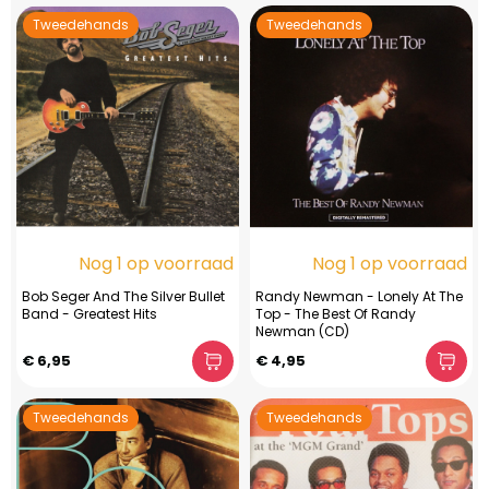
Tweedehands
Tweedehands
Nog 1 op voorraad
Nog 1 op voorraad
Bob Seger And The Silver Bullet
Randy Newman - Lonely At The
Band - Greatest Hits
Top - The Best Of Randy
Newman (CD)
€ 6,95
€ 4,95
Tweedehands
Tweedehands