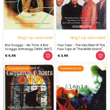
Nog 1 op voorraad
Nog 1 op voorraad
Boz Scaggs - My Time: A Boz
Four Tops - The Very Best Of The
Scaggs Anthology (1969-1997)
Four Tops At "The MGM Grand"
€ 5,95
€ 3,95
Tweedehands
Tweedehands