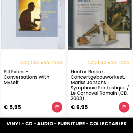
Nog 1 op voorraad
Nog 1 op voorraad
Bill Evans -
Hector Berlioz,
Conversations With
Concertgebouworkest,
Myself
Mariss Jansons -
Symphonie Fantastique /
Le Carnaval Romain (CD,
2003)
€ 5,95
€ 6,95
VINYL - CD - AUDIO - FURNITURE - COLLECTABLES