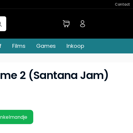
Contact
f
Films
Games
Inkoop
ume 2 (Santana Jam)
inkelmandje