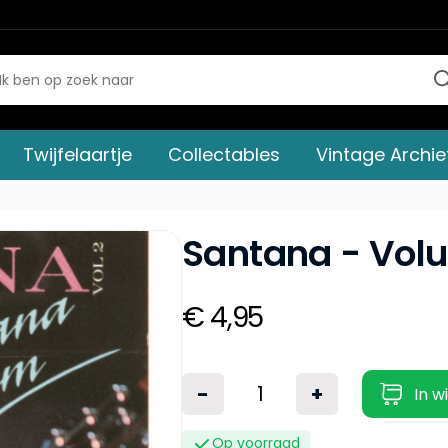
Twijfelaartje
Collectables
Vintage Archie
Santana - Vol
€ 4,95
-
+
In w
Op voorraad