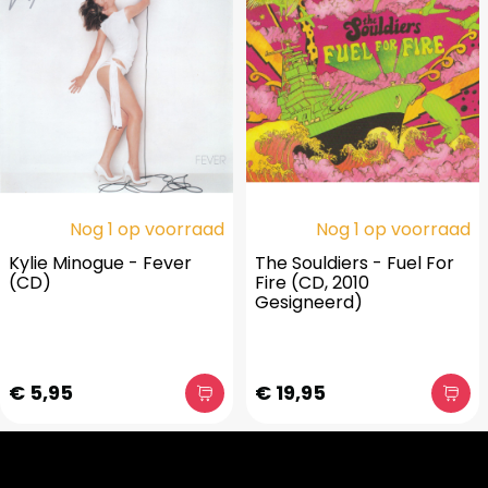
Nog 1 op voorraad
Nog 1 op voorraad
Kylie Minogue - Fever
The Souldiers - Fuel For
(CD)
Fire (CD, 2010
Gesigneerd)
€ 5,95
€ 19,95