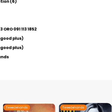
tion (6)
3 ORO 091 113 1852
 good plus)
 good plus)
ands
Tweedehands
Tweedehands