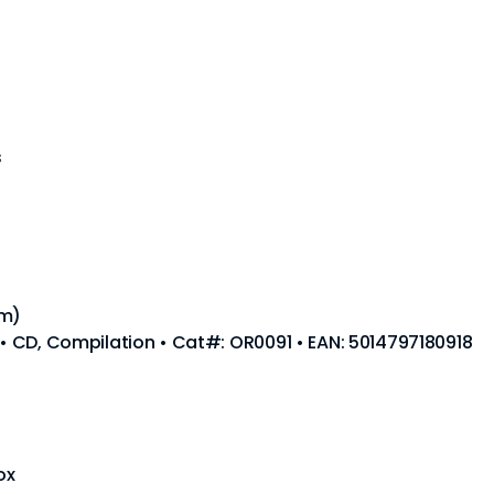
s
am)
0 • CD, Compilation • Cat#: OR0091 • EAN: 5014797180918
ox