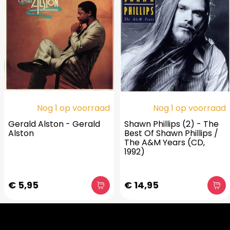
Nog 1 op voorraad
Nog 1 op voorraad
Gerald Alston - Gerald
Shawn Phillips (2) - The
Alston
Best Of Shawn Phillips /
The A&M Years (CD,
1992)
€ 5,95
€ 14,95