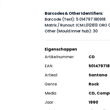
Barcodes & Other Identifiers:
Barcode (Text): 5 014797 180918
Matrix / Runout: ICM L012813 ORO 0
Other (Mould inner hub): 30
Eigenschappen
Artikelnummer
CD
EAN
501479718
Artiest
Santana
Genre
Rock
Media
CD, Compi
Jaar
1990