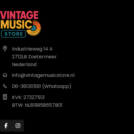
Industrieweg 14 A
2712LB Zoetermeer
Nederland
info@vintagemusicstore.nl
06-36130561 (Whatsapp)
KVK: 27327513
BTW: NL819958657B01