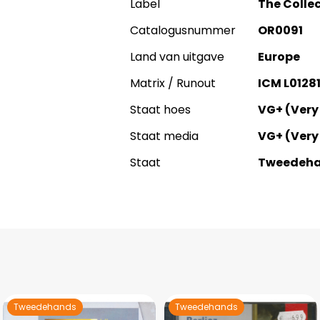
Label
The Collec
Catalogusnummer
OR0091
Land van uitgave
Europe
Matrix / Runout
ICM L01281
Staat hoes
VG+ (Very
Staat media
VG+ (Very
Staat
Tweedeh
Tweedehands
Tweedehands