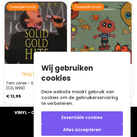
Tweedehands
Tweedehands
Wij gebruiken
Nog 1 op voorraad
Nog 1 op voorraad
cookies
Tom Jones - Solid Gold Hits
Moloko - Do You Like My Tight
(CD, 1999)
Sweater? (CD)
Deze website maakt gebruik van
€ 12,95
€ 4,95
cookies om de gebruikerservaring
te verbeteren.
VINYL - CD - AUDIO - FURNITURE - COLLECTABLES
Essentiële cookies
Alles accepteren