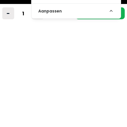
Industrieweg 14 A
Aanpassen
-
+
In winkelmandje
2712LB Zoetermeer
Nederland
info@vintagemusicstore.nl
06-36130561 (Whatsapp)
KVK: 27327513
BTW: NL819958657B01
Informatie
Contact
Verzendkosten
Niet gevonden? Wij zoeken mee!
Retourvoorwaarden
Algemene voorwaarden