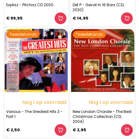
Explisz - Pitchisz CD 2000
Def P - Gevat In 16 Bars (CD,
2020)
€ 89,95
€ 14,95
Tweedehands
Tweedehands
Nog 1 op voorraad
Nog 1 op voorraad
Various - The Greatest Hits 3 -
New London Chorale - The Best
Part 1
Christmas Collection (CD,
2004)
€ 2,50
€ 2,95