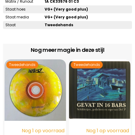
Matrix / Runout
1A CK33576 01 C3
Staat hoes
VG+ (Very good plus)
Staat media
VG+ (Very good plus)
Staat
Tweedehands
Nog meer magie in deze stijl
Tweedehands
Tweedehands
Nog 1 op voorraad
Nog 1 op voorraad