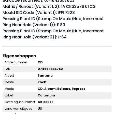
Barcode (Scanned): 074643357623
Matrix / Runout (Variant 1, 2): 1A CK33576 01 C3
Mould SID Code (Variant 1): IFPI 7223
Pressing Plant ID (Stamp On Mould/Hub, Innermost
Ring Near Hole (Variant 1)): P 80
Pressing Plant ID (Stamp On Mould/Hub, Innermost
Ring Near Hole (Variant 2)): P 64
Eigenschappen
Artikelnummer
CD
EAN
074664335762
Artiest
Santana
Genre
Rock
Media
CD, Album, Reissue, Repress
Label
Columbia
Catalogusnummer
CK 33576
Land van uitgave
US