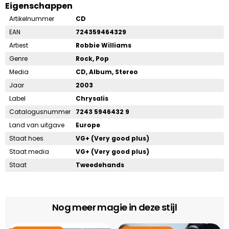
Eigenschappen
Artikelnummer
CD
EAN
724359464329
Artiest
Robbie Williams
Genre
Rock, Pop
Media
CD, Album, Stereo
Jaar
2003
Label
Chrysalis
Catalogusnummer
7243 5946432 9
Land van uitgave
Europe
Staat hoes
VG+ (Very good plus)
Staat media
VG+ (Very good plus)
Staat
Tweedehands
Nog meer magie in deze stijl