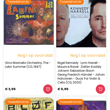
Tweedehands
Tweedehands
Nog 1 op voorraad
Nog 1 op voorraad
Gino Marinello Orchestra, The -
Nigel Kennedy · Lynn Harrell -
Latin Summer (CD, 1997)
Maurice Ravel · Zoltán Kodály ·
Johann Sebastian Bach ·
Georg Friedrich Händel - Johan
Halvorsen - Duos For Violin &
Cello (CD, 2000)
€ 3,95
€ 5,95
Tweedehands
Tweedehands