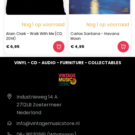
Nog 1 op voorraad
Nog 1 op voorraad
Alain Clark - Walk With Me (CD,
Carlos Santana - Havana
2014)
Moon
€ 6,95
€ 4,95
VINYL - CD - AUDIO - FURNITURE - COLLECTABLES
Industrieweg 14 A
2712LB Zoetermeer
Nederland
info@vintagemusicstore.nl
06-36130561 (Whatsapp)