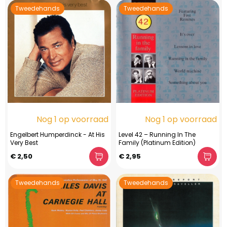
Tweedehands
Tweedehands
Nog 1 op voorraad
Nog 1 op voorraad
Engelbert Humperdinck - At His
Level 42 – Running In The
Very Best
Family (Platinum Edition)
€ 2,50
€ 2,95
Tweedehands
Tweedehands