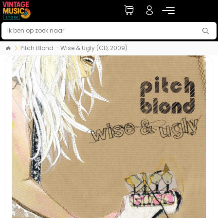
Pitch Blond ‎– Wise & Ugly (CD, 2009)