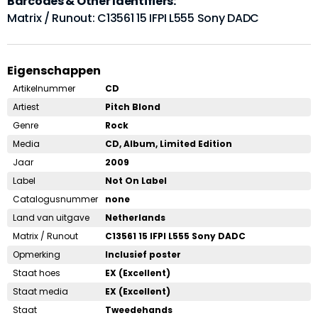
Barcodes & Other Identifiers:
Matrix / Runout: C13561 15 IFPI L555 Sony DADC
Eigenschappen
Artikelnummer
CD
Artiest
Pitch Blond
Genre
Rock
Media
CD, Album, Limited Edition
Jaar
2009
Label
Not On Label
Catalogusnummer
none
Land van uitgave
Netherlands
Matrix / Runout
C13561 15 IFPI L555 Sony DADC
Opmerking
Inclusief poster
Staat hoes
EX (Excellent)
Staat media
EX (Excellent)
Staat
Tweedehands