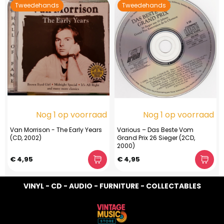
Tweedehands
Tweedehands
Nog 1 op voorraad
Nog 1 op voorraad
Van Morrison - The Early Years
Various – Das Beste Vom
(CD, 2002)
Grand Prix 26 Sieger (2CD,
2000)
€ 4,95
€ 4,95
VINYL - CD - AUDIO - FURNITURE - COLLECTABLES