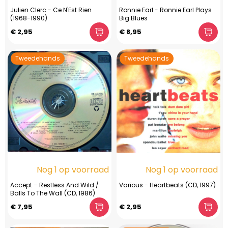
Julien Clerc - Ce N'Est Rien
Ronnie Earl - Ronnie Earl Plays
(1968-1990)
Big Blues
€ 2,95
€ 8,95
Tweedehands
Tweedehands
Nog 1 op voorraad
Nog 1 op voorraad
Accept – Restless And Wild /
Various - Heartbeats (CD, 1997)
Balls To The Wall (CD, 1986)
€ 7,95
€ 2,95