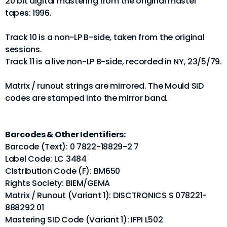
20 bit digital mastering from the original master
tapes: 1996.
Track 10 is a non-LP B-side, taken from the original
sessions.
Track 11 is a live non-LP B-side, recorded in NY, 23/5/79.
Matrix / runout strings are mirrored. The Mould SID
codes are stamped into the mirror band.
Barcodes & Other Identifiers:
Barcode (Text): 0 7822-18829-2 7
Label Code: LC 3484
Cistribution Code (F): BM650
Rights Society: BIEM/GEMA
Matrix / Runout (Variant 1): DISCTRONICS S 078221-
888292 01
Mastering SID Code (Variant 1): IFPI L502