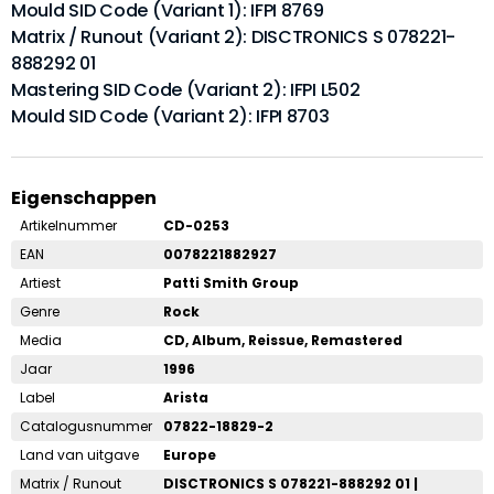
Mould SID Code (Variant 1): IFPI 8769
Matrix / Runout (Variant 2): DISCTRONICS S 078221-
888292 01
Mastering SID Code (Variant 2): IFPI L502
Mould SID Code (Variant 2): IFPI 8703
Eigenschappen
Artikelnummer
CD-0253
EAN
0078221882927
Artiest
Patti Smith Group
Genre
Rock
Media
CD, Album, Reissue, Remastered
Jaar
1996
Label
Arista
Catalogusnummer
07822-18829-2
Land van uitgave
Europe
Matrix / Runout
DISCTRONICS S 078221-888292 01 |