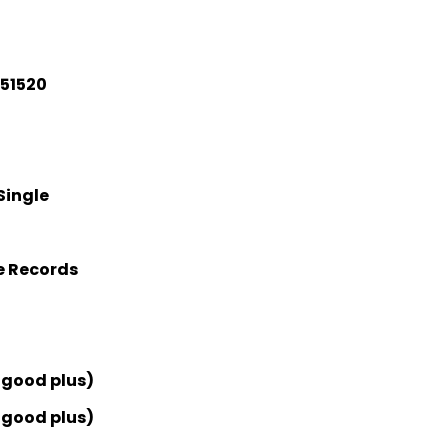
51520
Single
e Records
 good plus)
 good plus)