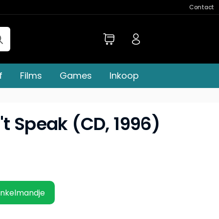
Contact
f
Films
Games
Inkoop
't Speak (CD, 1996)
inkelmandje