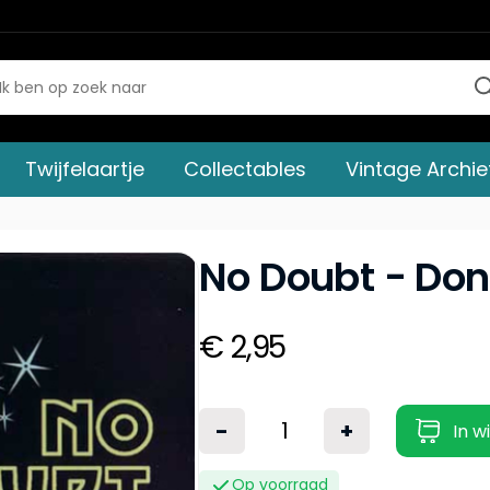
Twijfelaartje
Collectables
Vintage Archie
No Doubt - Don
€ 2,95
-
+
In w
Op voorraad