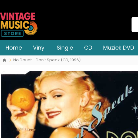
Home
Vinyl
Single
CD
Muziek DVD
No Doubt - Don't Speak (CD, 1996)