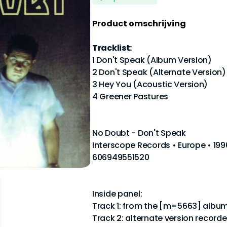
Product omschrijving
Tracklist:
1 Don't Speak (Album Version)
2 Don't Speak (Alternate Version)
3 Hey You (Acoustic Version)
4 Greener Pastures
No Doubt - Don't Speak
Interscope Records • Europe • 1996
606949551520
Inside panel:
Track 1: from the [m=5663] album
Track 2: alternate version record