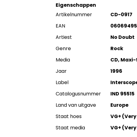
Eigenschappen
Artikelnummer
CD-0917
EAN
06069495
Artiest
No Doubt
Genre
Rock
Media
CD, Maxi-
Jaar
1996
Label
Interscop
Catalogusnummer
IND 95515
Land van uitgave
Europe
Staat hoes
VG+ (Very
Staat media
VG+ (Very