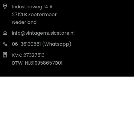
Industrieweg 14 A
2712LB Zoetermeer
Nederland
info@vintagemusicstore.nl
06-36130561 (Whatsapp)
KVK: 27327513
BTW: NL819958657B01
© 2026 - Alle rechten voorbehouden. |
powered by