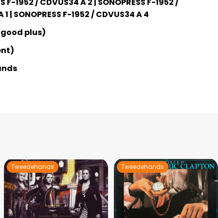
 F-1952 / CDVUS34 A 2 | SONOPRESS F-1952 /
 1 | SONOPRESS F-1952 / CDVUS34 A 4
 good plus)
ent)
ands
Tweedehands
Tweedehands