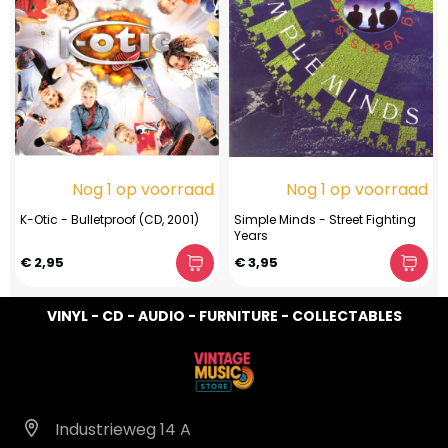
Nog 1 op voorraad
Nog 1 op voorraad
K-Otic - Bulletproof (CD, 2001)
Simple Minds - Street Fighting
Years
€ 2,95
€ 3,95
VINYL - CD - AUDIO - FURNITURE - COLLECTABLES
Industrieweg 14 A