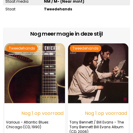
Staat media
NM / M- (Near mint)
Staat
Tweedehands
Nog meer magie in deze stijl
Tweedehands
Tweedehands
Nog 1 op voorraad
Nog 1 op voorraad
Various - Atlantic Blues:
Tony Bennett / Bill Evans - The
Chicago (CD, 1990)
Tony Bennett Bill Evans Album
(CD, 2006)