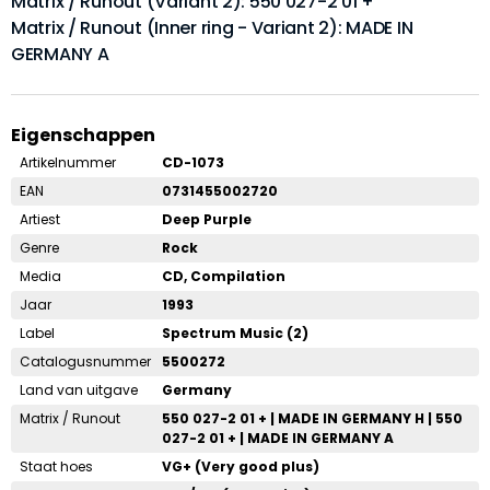
Matrix / Runout (Variant 2): 550 027-2 01 +
Matrix / Runout (Inner ring - Variant 2): MADE IN
GERMANY A
Eigenschappen
Artikelnummer
CD-1073
EAN
0731455002720
Artiest
Deep Purple
Genre
Rock
Media
CD, Compilation
Jaar
1993
Label
Spectrum Music (2)
Catalogusnummer
5500272
Land van uitgave
Germany
Matrix / Runout
550 027-2 01 + | MADE IN GERMANY H | 550
027-2 01 + | MADE IN GERMANY A
Staat hoes
VG+ (Very good plus)