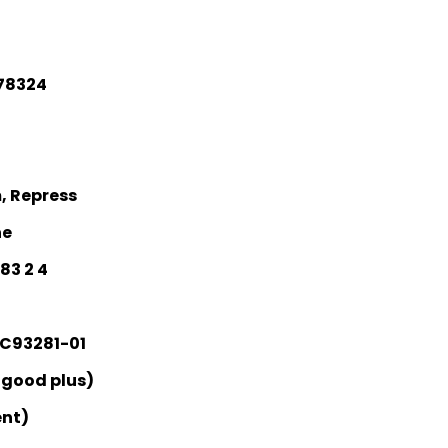
78324
, Repress
ne
83 2 4
C93281-01
 good plus)
ent)