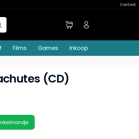
Contact
f
Films
Games
Inkoop
achutes (CD)
inkelmandje