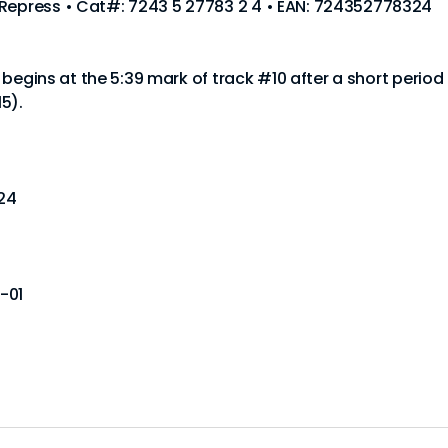
 Repress • Cat#: 7243 5 27783 2 4 • EAN: 724352778324
g" begins at the 5:39 mark of track #10 after a short period
15).
24
-01