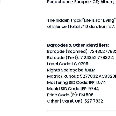
Parlophone • Europe • CD, Album,
The hidden track "Life Is For Livin
of silence (total #10 duration is 7:
Barcodes & Other Identifiers:
Barcode (Scanned): 7243527783
Barcode (Text): 7 24352 77832 4
Label Code: LC 0299
Rights Society: bel/BIEM
Matrix / Runout: 5277832 AC93281
Mastering SID Code: IFPI L574
Mould SID Code: IFPI 9744
Price Code (F:): PM 806
Other (Cat#, UK): 527 7832