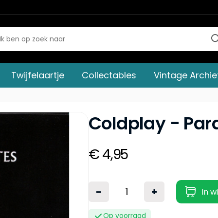
Twijfelaartje
Collectables
Vintage Archie
Coldplay - Par
€ 4,95
-
+
In w
Op voorraad