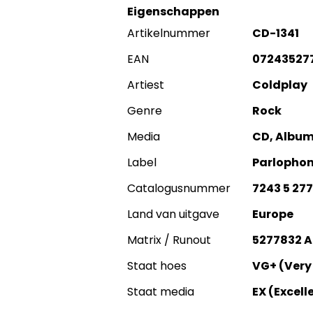
Eigenschappen
Artikelnummer
CD-1341
EAN
07243527
Artiest
Coldplay
Genre
Rock
Media
CD, Album
Label
Parlopho
Catalogusnummer
7243 5 277
Land van uitgave
Europe
Matrix / Runout
5277832 A
Staat hoes
VG+ (Very
Staat media
EX (Excell