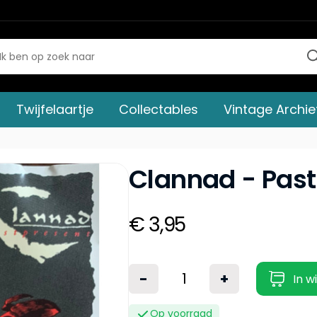
Twijfelaartje
Collectables
Vintage Archie
Clannad - Pas
€ 3,95
-
+
In w
Op voorraad