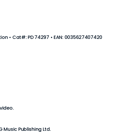
ation • Cat#: PD 74297 • EAN: 0035627407420
 video.
 Music Publishing Ltd.