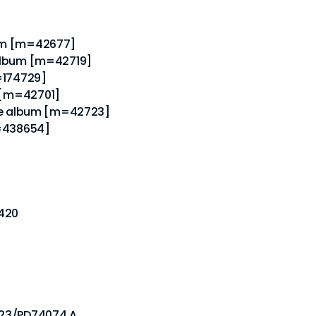
lbum [m=42677]
e album [m=42719]
=174729]
m [m=42701]
 the album [m=42723]
m=438654]
420
223/PD74074 A