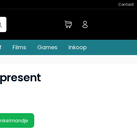
Contact
f
Films
Games
Inkoop
tpresent
inkelmandje