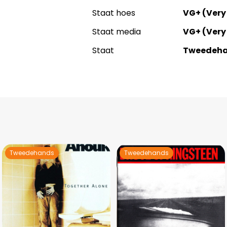
Staat hoes
VG+ (Very
Staat media
VG+ (Very
Staat
Tweedeh
Tweedehands
Tweedehands