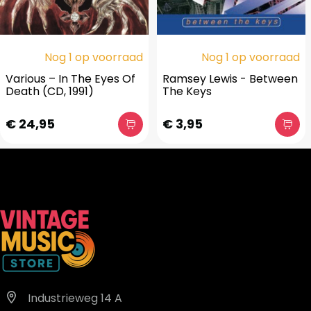
Nog 1 op voorraad
Nog 1 op voorraad
Various – In The Eyes Of
Ramsey Lewis - Between
Death (CD, 1991)
The Keys
€ 24,95
€ 3,95
Industrieweg 14 A