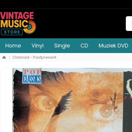
Home
Vinyl
Single
CD
Muziek DVD
Clannad - Pastpresent