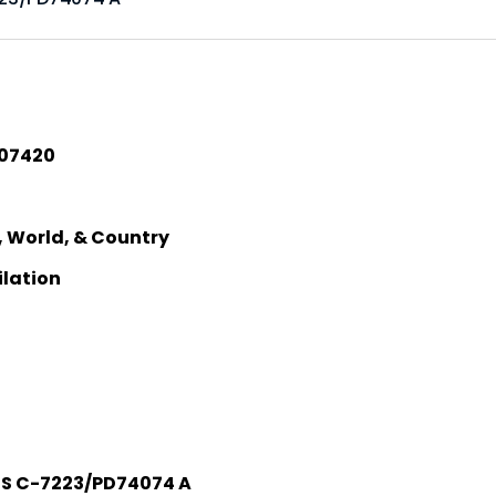
07420
, World, & Country
lation
S C-7223/PD74074 A