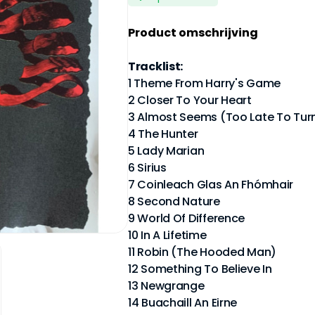
Product omschrijving
Tracklist:
1 Theme From Harry's Game
2 Closer To Your Heart
3 Almost Seems (Too Late To Tur
4 The Hunter
5 Lady Marian
6 Sirius
7 Coinleach Glas An Fhómhair
8 Second Nature
9 World Of Difference
10 In A Lifetime
11 Robin (The Hooded Man)
12 Something To Believe In
13 Newgrange
14 Buachaill An Eirne