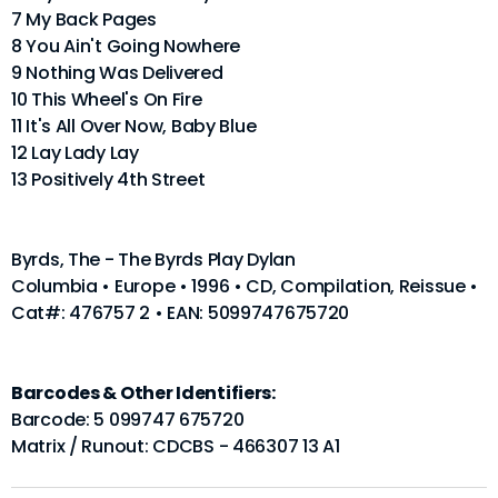
7 My Back Pages
8 You Ain't Going Nowhere
9 Nothing Was Delivered
10 This Wheel's On Fire
11 It's All Over Now, Baby Blue
12 Lay Lady Lay
13 Positively 4th Street
Byrds, The - The Byrds Play Dylan
Columbia • Europe • 1996 • CD, Compilation, Reissue •
Cat#: 476757 2 • EAN: 5099747675720
Barcodes & Other Identifiers:
Barcode: 5 099747 675720
Matrix / Runout: CDCBS - 466307 13 A1