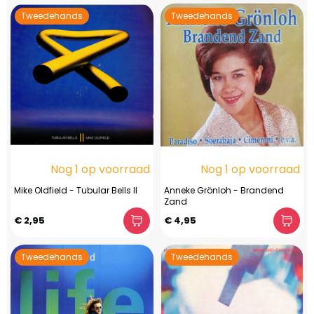
Tweedehands
Tweedehands
Nog 1 op voorraad
Nog 1 op voorraad
Mike Oldfield - Tubular Bells II
Anneke Grönloh - Brandend
Zand
€ 2,95
€ 4,95
Tweedehands
Tweedehands