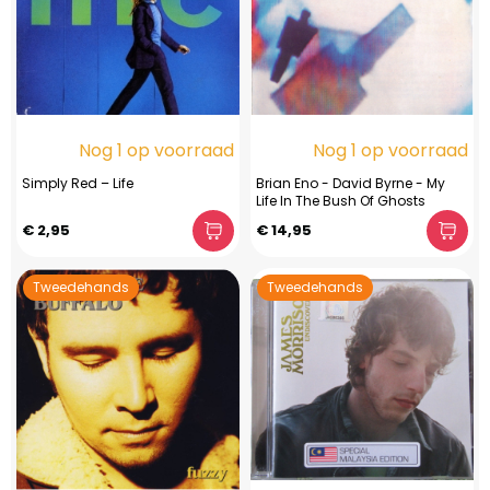
Nog 1 op voorraad
Nog 1 op voorraad
Simply Red ‎– Life
Brian Eno - David Byrne - My
Life In The Bush Of Ghosts
€ 2,95
€ 14,95
Tweedehands
Tweedehands