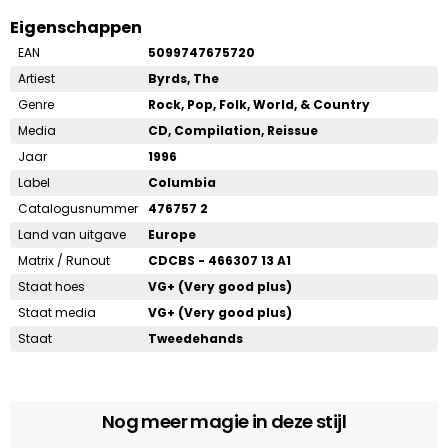
Eigenschappen
EAN
5099747675720
Artiest
Byrds, The
Genre
Rock, Pop, Folk, World, & Country
Media
CD, Compilation, Reissue
Jaar
1996
Label
Columbia
Catalogusnummer
476757 2
Land van uitgave
Europe
Matrix / Runout
CDCBS - 466307 13 A1
Staat hoes
VG+ (Very good plus)
Staat media
VG+ (Very good plus)
Staat
Tweedehands
Nog meer magie in deze stijl