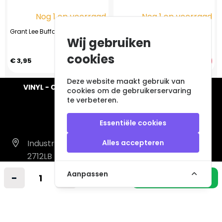
Nog 1 op voorraad
Nog 1 op voorraad
Grant Lee Buffalo - Fuzzy
James Morrison -
Wij gebruiken
Undiscovered (CD 2006)
(Special Edition Malaysia)
cookies
€ 3,95
€ 6,95
Deze website maakt gebruik van
VINYL - CD - AUDIO - FURNITURE - COLLECTABLES
cookies om de gebruikerservaring
te verbeteren.
Essentiële cookies
Industrieweg 14 A
Alles accepteren
2712LB Zoetermeer
Nederland
Aanpassen
-
+
In winkelmandje
info@vintagemusicstore.nl
06-36130561 (Whatsapp)