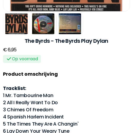
The Byrds - The Byrds Play Dylan
€ 6,95
Op voorraad
Product omschrijving
Tracklist:
1 Mr. Tambourine Man
2 All I Really Want To Do
3 Chimes Of Freedom
4 Spanish Harlem Incident
5 The Times They Are A Changin'
6 Lay Down Your Weary Tune