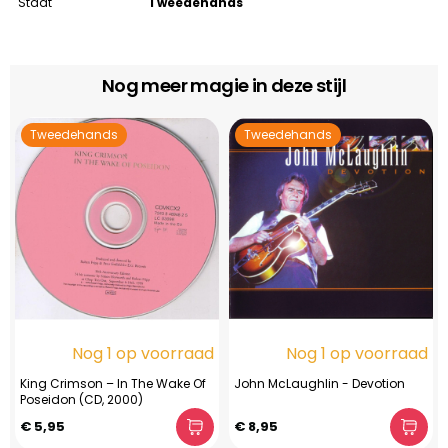
Staat
Tweedehands
Nog meer magie in deze stijl
Tweedehands
Tweedehands
Nog 1 op voorraad
Nog 1 op voorraad
King Crimson – In The Wake Of
John McLaughlin - Devotion
Poseidon (CD, 2000)
€ 5,95
€ 8,95