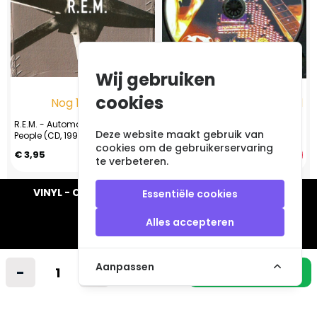
Wij gebruiken
cookies
Nog 1 op voorraad
Nog 1 op voorraad
R.E.M. - Automatic For The
Aerobitch – An Urge To Play
Deze website maakt gebruik van
People (CD, 1999)
Loud (CD, 2000)
cookies om de gebruikerservaring
€ 3,95
€ 4,95
te verbeteren.
VINYL - CD - AUDIO - FURNITURE - COLLECTABLES
Essentiële cookies
Alles accepteren
Aanpassen
-
+
Industrieweg 14 A
In winkelmandje
2712LB Zoetermeer
Nederland