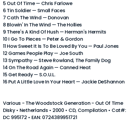
5 Out Of Time — Chris Farlowe
6 Tin Soldier — Small Faces
7 Cath The Wind — Donovan
8 Blowin' In The Wind — The Hollies
9 There's A Kind Of Hush — Herman's Hermits
10 I Go To Pieces — Peter & Gordon
11 How Sweet It Is To Be Loved By You — Paul Jones
12 Games People Play — Joe South
13 Sympathy — Steve Rowland, The Family Dog
14 On The Road Again — Canned Heat
15 Get Ready — S.O.U.L.
16 Put A Little Love In Your Heart — Jackie DeShannon
Various - The Woodstock Generation - Out Of Time
Disky • Netherlands • 2000 • CD, Compilation • Cat#:
DC 995172 • EAN: 0724389951721