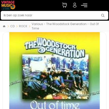
Various - The Woodstock Generation - Out Of
CD
ROCK
Time