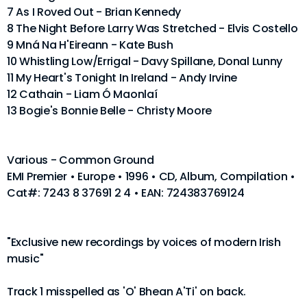
7 As I Roved Out - Brian Kennedy
8 The Night Before Larry Was Stretched - Elvis Costello
9 Mná Na H'Eireann - Kate Bush
10 Whistling Low/Errigal - Davy Spillane, Donal Lunny
11 My Heart's Tonight In Ireland - Andy Irvine
12 Cathain - Liam Ó Maonlaí
13 Bogie's Bonnie Belle - Christy Moore
Various - Common Ground
EMI Premier • Europe • 1996 • CD, Album, Compilation •
Cat#: 7243 8 37691 2 4 • EAN: 724383769124
"Exclusive new recordings by voices of modern Irish
music"
Track 1 misspelled as 'O' Bhean A'Ti' on back.