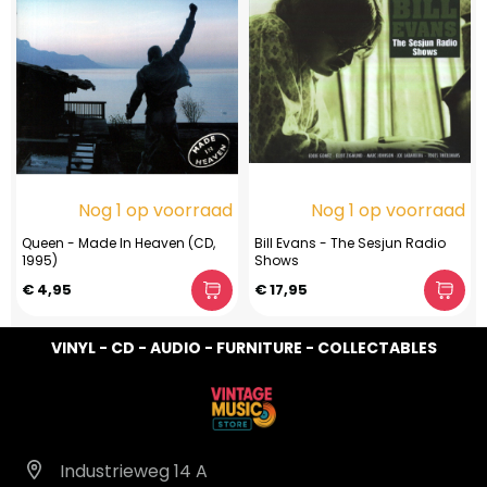
Nog 1 op voorraad
Nog 1 op voorraad
Queen - Made In Heaven (CD,
Bill Evans - The Sesjun Radio
1995)
Shows
€ 4,95
€ 17,95
VINYL - CD - AUDIO - FURNITURE - COLLECTABLES
Industrieweg 14 A