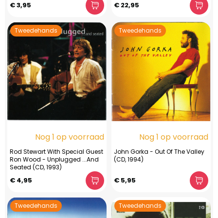
€ 3,95
€ 22,95
Tweedehands
Tweedehands
Nog 1 op voorraad
Nog 1 op voorraad
Rod Stewart With Special Guest
John Gorka - Out Of The Valley
Ron Wood - Unplugged ...And
(CD, 1994)
Seated (CD, 1993)
€ 4,95
€ 5,95
Tweedehands
Tweedehands