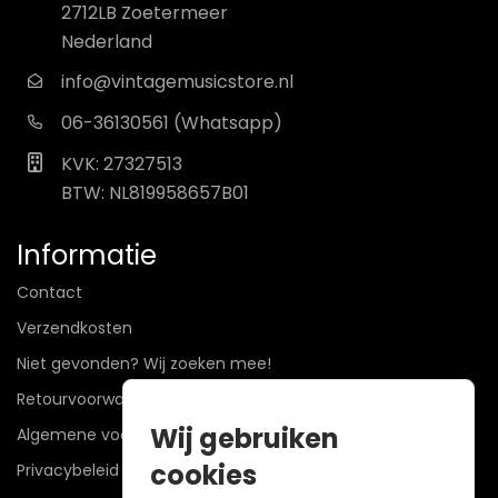
2712LB Zoetermeer
Nederland
info@vintagemusicstore.nl
06-36130561 (Whatsapp)
KVK: 27327513
BTW: NL819958657B01
Informatie
Contact
Verzendkosten
Niet gevonden? Wij zoeken mee!
Retourvoorwaarden
Wij gebruiken
Algemene voorwaarden
cookies
Privacybeleid