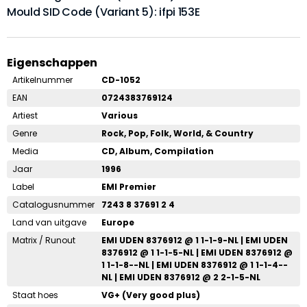
Mould SID Code (Variant 5): ifpi 153E
Eigenschappen
Artikelnummer
CD-1052
EAN
0724383769124
Artiest
Various
Genre
Rock, Pop, Folk, World, & Country
Media
CD, Album, Compilation
Jaar
1996
Label
EMI Premier
Catalogusnummer
7243 8 37691 2 4
Land van uitgave
Europe
Matrix / Runout
EMI UDEN 8376912 @ 1 1-1-9-NL | EMI UDEN
8376912 @ 1 1-1-5-NL | EMI UDEN 8376912 @
1 1-1-8--NL | EMI UDEN 8376912 @ 1 1-1-4--
NL | EMI UDEN 8376912 @ 2 2-1-5-NL
Staat hoes
VG+ (Very good plus)