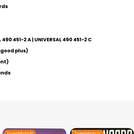
rds
 490 451-2 A | UNIVERSAL 490 451-2 C
 good plus)
ent)
ands
Tweedehands
Tweedehands