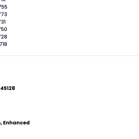
0755
773
731
750
728
718
45128
, Enhanced