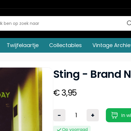
Twijfelaartje
Collectables
Vintage Archie
Sting - Brand 
€ 3,95
-
+
In w
Op voorraad