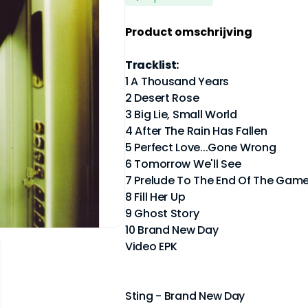
Product omschrijving
Tracklist:
1 A Thousand Years
2 Desert Rose
3 Big Lie, Small World
4 After The Rain Has Fallen
5 Perfect Love...Gone Wrong
6 Tomorrow We'll See
7 Prelude To The End Of The Gam
8 Fill Her Up
9 Ghost Story
10 Brand New Day
Video EPK
Sting - Brand New Day