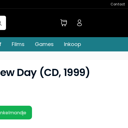
Contact
f
Films
Games
Inkoop
New Day (CD, 1999)
inkelmandje