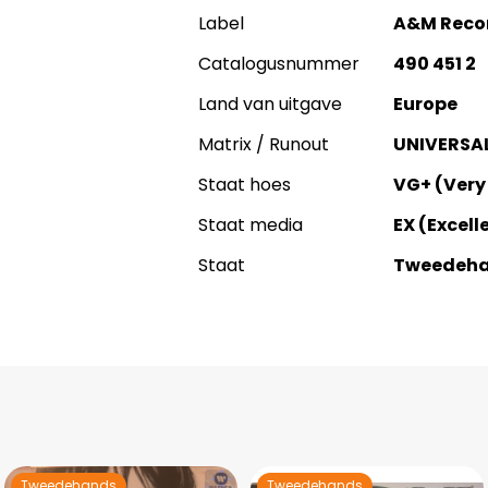
Label
A&M Reco
Catalogusnummer
490 451 2
Land van uitgave
Europe
Matrix / Runout
UNIVERSAL
Staat hoes
VG+ (Very
Staat media
EX (Excell
Staat
Tweedeh
Tweedehands
Tweedehands