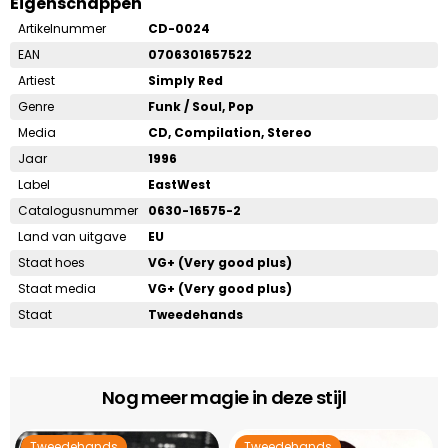
Eigenschappen
Artikelnummer
CD-0024
EAN
0706301657522
Artiest
Simply Red
Genre
Funk / Soul, Pop
Media
CD, Compilation, Stereo
Jaar
1996
Label
EastWest
Catalogusnummer
0630-16575-2
Land van uitgave
EU
Staat hoes
VG+ (Very good plus)
Staat media
VG+ (Very good plus)
Staat
Tweedehands
Nog meer magie in deze stijl
Tweedehands
Tweedehands