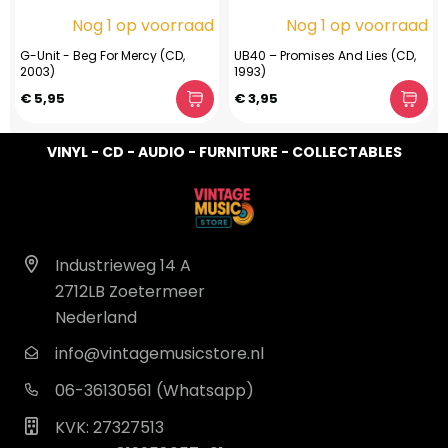
Nog 1 op voorraad
Nog 1 op voorraad
G-Unit - Beg For Mercy (CD,
UB40 – Promises And Lies (CD,
2003)
1993)
€ 5,95
€ 3,95
VINYL - CD - AUDIO - FURNITURE - COLLECTABLES
Industrieweg 14 A
2712LB Zoetermeer
Nederland
info@vintagemusicstore.nl
06-36130561 (Whatsapp)
KVK: 27327513