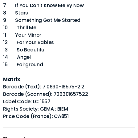
7 If You Don't Know Me By Now
8 Stars
9 Something Got Me Started
10 Thrill Me
11 Your Mirror
12 For Your Babies
13 So Beautiful
14 Angel
15 Fairground
Matrix
Barcode (Text): 7 0630-16575-2 2
Barcode (Scanned): 706301657522
Label Code: LC 1557
Rights Society: GEMA : BIEM
Price Code (France): CA851