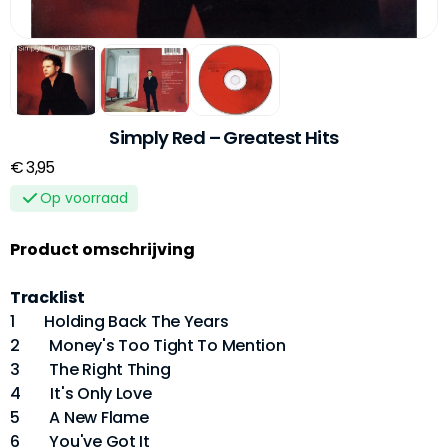
Simply Red – Greatest Hits
€ 3,95
Op voorraad
Product omschrijving
Tracklist
1 Holding Back The Years
2 Money's Too Tight To Mention
3 The Right Thing
4 It's Only Love
5 A New Flame
6 You've Got It