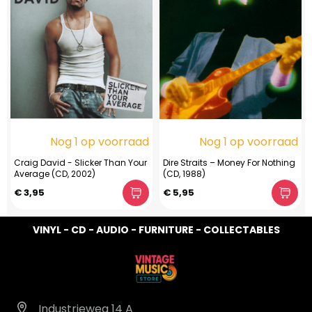
Nog 1 op voorraad
Nog 1 op voorraad
Craig David - Slicker Than Your
Dire Straits – Money For Nothing
Average (CD, 2002)
(CD, 1988)
€ 3,95
€ 5,95
VINYL - CD - AUDIO - FURNITURE - COLLECTABLES
Industrieweg 14 A