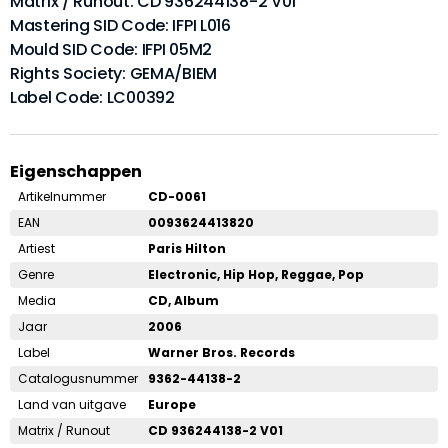
Matrix / Runout: CD 936244138-2 V01
Mastering SID Code: IFPI L016
Mould SID Code: IFPI 05M2
Rights Society: GEMA/BIEM
Label Code: LC00392
Eigenschappen
Artikelnummer
CD-0061
EAN
0093624413820
Artiest
Paris Hilton
Genre
Electronic, Hip Hop, Reggae, Pop
Media
CD, Album
Jaar
2006
Label
Warner Bros. Records
Catalogusnummer
9362-44138-2
Land van uitgave
Europe
Matrix / Runout
CD 936244138-2 V01