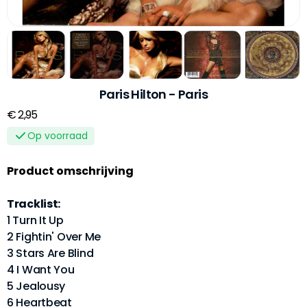
Paris Hilton - Paris
€ 2,95
Op voorraad
Product omschrijving
Tracklist:
1 Turn It Up
2 Fightin' Over Me
3 Stars Are Blind
4 I Want You
5 Jealousy
6 Heartbeat