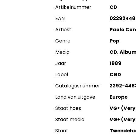
Artikelnummer
CD
EAN
02292448
Artiest
Paolo Con
Genre
Pop
Media
CD, Albu
Jaar
1989
Label
CGD
Catalogusnummer
2292-448
Land van uitgave
Europe
Staat hoes
VG+ (Very
Staat media
VG+ (Very
Staat
Tweedeh