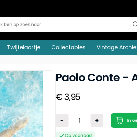
Twijfelaartje
Collectables
Vintage Archie
Paolo Conte - 
€ 3,95
-
+
In w
Op voorraad