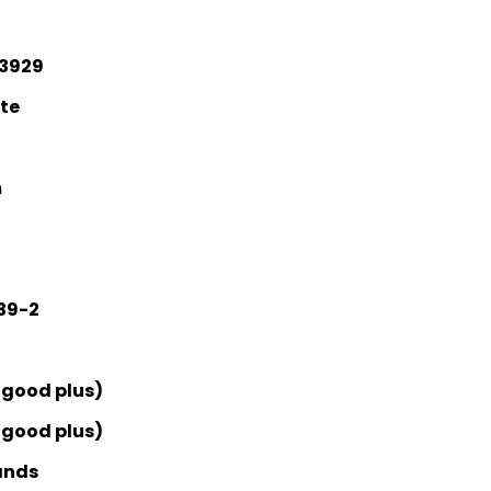
3929
te
m
39-2
 good plus)
 good plus)
ands