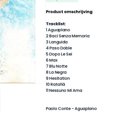
Product omschrijving
Tracklist:
1 Aguaplano
2 Baci Senza Memoria
3 Languida
4 Paso Doble
5 Dopo Le Sei
6 Max
7 Blu Notte
8 La Negra
9 Hesitation
10 Ratafià
11 Nessuno Mi Ama
Paolo Conte - Aguaplano