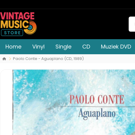
Home
Vinyl
Single
CD
Muziek DVD
Paolo Conte - Aguaplano (CD, 1989)