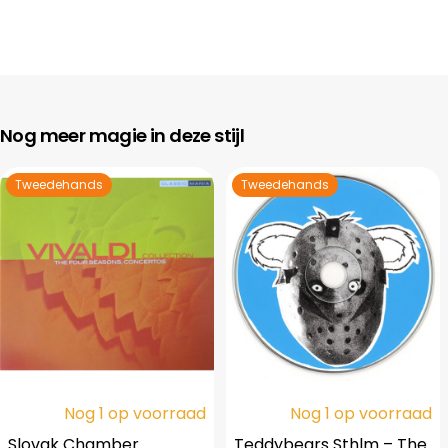
Nog meer magie in deze stijl
Tweedehands
Tweedehands
Nog 1 op voorraad
Nog 1 op voorraad
Slovak Chamber
Teddybears Sthlm – The