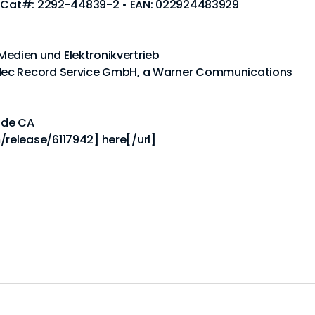
 • Cat#: 2292-44839-2 • EAN: 022924483929
dien und Elektronikvertrieb
dec Record Service GmbH, a Warner Communications
code CA
release/6117942] here[/url]