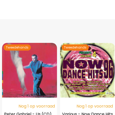
Tweedehands
Tweedehands
Nog 1 op voorraad
Nog 1 op voorraad
Peter Gabriel - Us (CD)
Various - Now Dance Hits