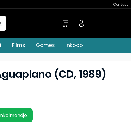
Contact
f
Films
Games
Inkoop
Aguaplano (CD, 1989)
inkelmandje