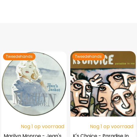
Tweedehands
Tweedehands
Nog 1 op voorraad
Nog 1 op voorraad
Marilyn Monroe - Jean's
K's Choice - Paradise In