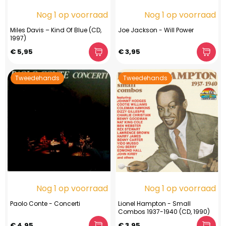
Nog 1 op voorraad
Nog 1 op voorraad
Miles Davis – Kind Of Blue (CD,
Joe Jackson - Will Power
1997)
€ 5,95
€ 3,95
Tweedehands
Tweedehands
Nog 1 op voorraad
Nog 1 op voorraad
Paolo Conte - Concerti
Lionel Hampton - Small
Combos 1937-1940 (CD, 1990)
€ 4,95
€ 3,95