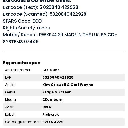
Barcodes & Other Identifiers:
Barcode (Text): 5 020840 422928
Barcode (Scanned): 5020840422928
SPARS Code: DDD
Rights Society: mcps
Matrix / Runout: PWKS4229 MADE IN THE U.K. BY CD-
SYSTEMS 07446
Eigenschappen
Artikelnummer
CD-0063
EAN
5020840422928
Artiest
Kim Criswell & Carl Wayne
Genre
Stage & Screen
Media
CD, Album
Jaar
1994
Label
Pickwick
Catalogusnummer
PWKS 4229