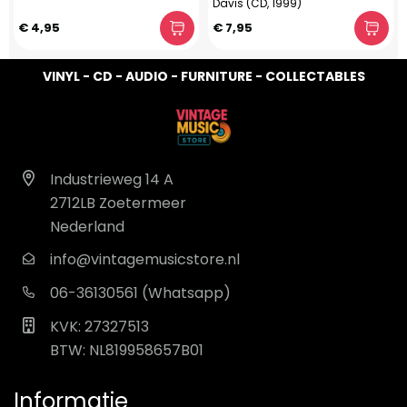
Davis (CD, 1999)
€ 4,95
€ 7,95
VINYL - CD - AUDIO - FURNITURE - COLLECTABLES
Industrieweg 14 A
2712LB Zoetermeer
Nederland
info@vintagemusicstore.nl
06-36130561 (Whatsapp)
KVK: 27327513
BTW: NL819958657B01
Informatie