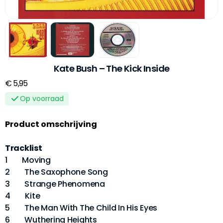
Kate Bush – The Kick Inside
€ 5,95
Op voorraad
Product omschrijving
Tracklist
1 Moving
2 The Saxophone Song
3 Strange Phenomena
4 Kite
5 The Man With The Child In His Eyes
6 Wuthering Heights