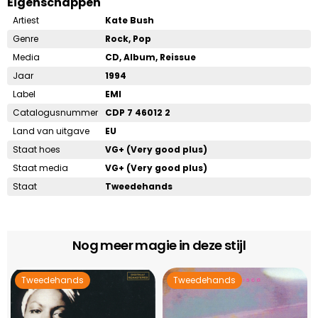
Eigenschappen
Artiest
Kate Bush
Genre
Rock, Pop
Media
CD, Album, Reissue
Jaar
1994
Label
EMI
Catalogusnummer
CDP 7 46012 2
Land van uitgave
EU
Staat hoes
VG+ (Very good plus)
Staat media
VG+ (Very good plus)
Staat
Tweedehands
Nog meer magie in deze stijl
Tweedehands
Tweedehands