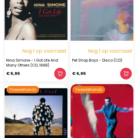
Nog 1 op voorraad
Nog 1 op voorraad
Nina Simone - I Got Life And
Pet Shop Boys - Disco (CD)
Many Others (CD, 1998)
€ 5,95
€ 6,95
Tweedehands
Tweedehands