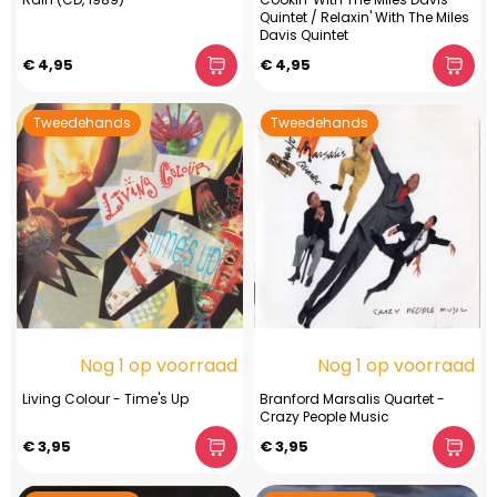
Quintet / Relaxin' With The Miles
Davis Quintet
€ 4,95
€ 4,95
Tweedehands
Tweedehands
Nog 1 op voorraad
Nog 1 op voorraad
Living Colour - Time's Up
Branford Marsalis Quartet -
Crazy People Music
€ 3,95
€ 3,95