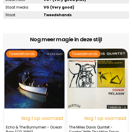
Staat media
VG (Very good)
Staat
Tweedehands
Nog meer magie in deze stijl
Tweedehands
Tweedehands
Nog 1 op voorraad
Nog 1 op voorraad
Echo & The Bunnymen - Ocean
The Miles Davis Quintet -
Rain (CD, 1989)
Cookin' With The Miles Davis