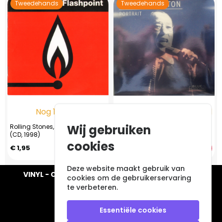
Tweedehands
Tweedehands
Nog 1 op voorraad
Nog 1 op voorraad
Wij gebruiken
Rolling Stones, The - Flashpoint
Duke Ellington - Portrait
(CD, 1998)
cookies
€ 1,95
€ 4,95
Deze website maakt gebruik van
VINYL - CD - AUDIO - FURNITURE - COLLECTABLES
cookies om de gebruikerservaring
te verbeteren.
Essentiële cookies