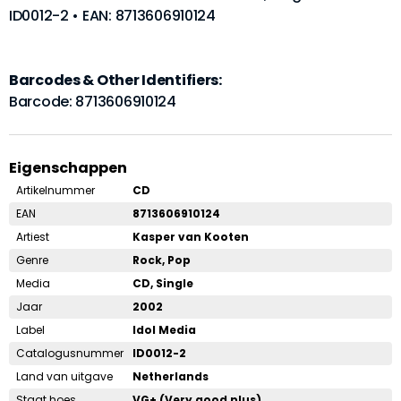
ID0012-2 • EAN: 8713606910124
Barcodes & Other Identifiers:
Barcode: 8713606910124
Eigenschappen
Artikelnummer
CD
EAN
8713606910124
Artiest
Kasper van Kooten
Genre
Rock, Pop
Media
CD, Single
Jaar
2002
Label
Idol Media
Catalogusnummer
ID0012-2
Land van uitgave
Netherlands
Staat hoes
VG+ (Very good plus)