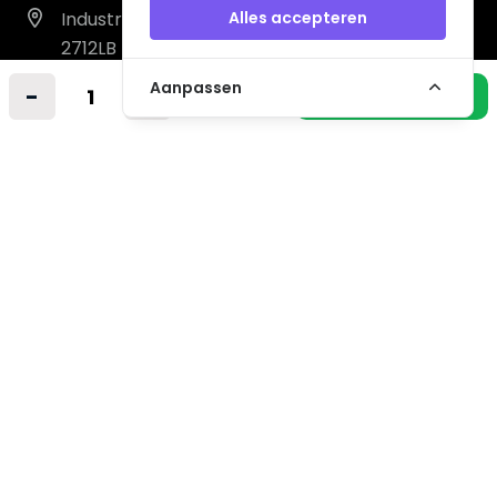
Industrieweg 14 A
Alles accepteren
2712LB Zoetermeer
Nederland
Aanpassen
-
+
In winkelmandje
info@vintagemusicstore.nl
06-36130561 (Whatsapp)
KVK: 27327513
BTW: NL819958657B01
Informatie
Contact
Verzendkosten
Niet gevonden? Wij zoeken mee!
Retourvoorwaarden
Algemene voorwaarden