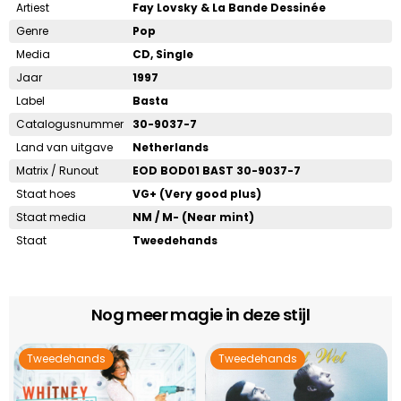
Artiest
Fay Lovsky & La Bande Dessinée
Genre
Pop
Media
CD, Single
Jaar
1997
Label
Basta
Catalogusnummer
30-9037-7
Land van uitgave
Netherlands
Matrix / Runout
EOD BOD01 BAST 30-9037-7
Staat hoes
VG+ (Very good plus)
Staat media
NM / M- (Near mint)
Staat
Tweedehands
Nog meer magie in deze stijl
Tweedehands
Tweedehands