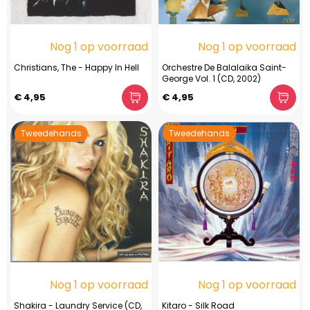
Nog 1 op voorraad
Nog 1 op voorraad
Christians, The - Happy In Hell
Orchestre De Balalaika Saint-
George Vol. 1 (CD, 2002)
€ 4,95
€ 4,95
Tweedehands
Tweedehands
Nog 1 op voorraad
Nog 1 op voorraad
Shakira - Laundry Service (CD,
Kitaro - Silk Road