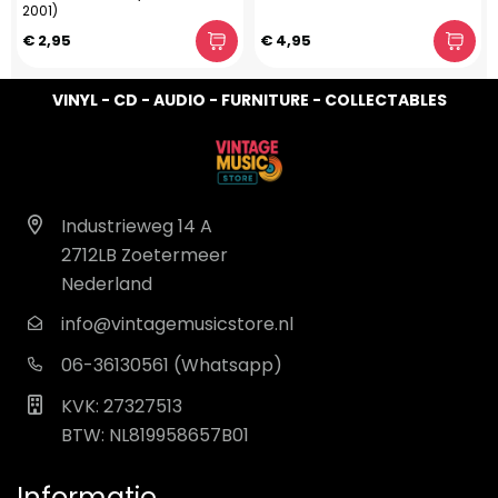
2001)
€ 2,95
€ 4,95
VINYL - CD - AUDIO - FURNITURE - COLLECTABLES
Industrieweg 14 A
2712LB Zoetermeer
Nederland
info@vintagemusicstore.nl
06-36130561 (Whatsapp)
KVK: 27327513
BTW: NL819958657B01
Informatie