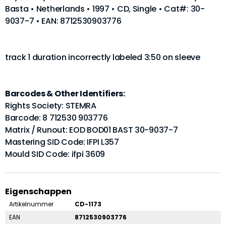
Basta • Netherlands • 1997 • CD, Single • Cat#: 30-
9037-7 • EAN: 8712530903776
track 1 duration incorrectly labeled 3:50 on sleeve
Barcodes & Other Identifiers:
Rights Society: STEMRA
Barcode: 8 712530 903776
Matrix / Runout: EOD BOD01 BAST 30-9037-7
Mastering SID Code: IFPI L357
Mould SID Code: ifpi 3609
Eigenschappen
Artikelnummer
CD-1173
EAN
8712530903776