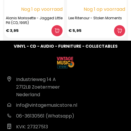
Nog 1 op voorraad
Nog 1 op voorraad
Alanis Morissette - Jagged Little
Lee Ritenour - Stolen Moments
Pill (CD, 1995)
€ 3,95
€ 5,95
VINYL - CD - AUDIO - FURNITURE - COLLECTABLES
Industrieweg 14 A
2712LB Zoetermeer
Nederland
info@vintagemusicstore.nl
06-36130561 (Whatsapp)
KVK: 27327513