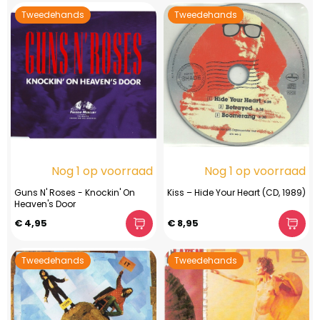
Tweedehands
Tweedehands
Nog 1 op voorraad
Nog 1 op voorraad
Guns N' Roses - Knockin' On
Kiss – Hide Your Heart (CD, 1989)
Heaven's Door
€ 4,95
€ 8,95
Tweedehands
Tweedehands