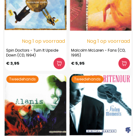
Nog 1 op voorraad
Nog 1 op voorraad
Spin Doctors - Turn It Upside
Malcolm McLaren - Fans (CD,
Down (CD, 1994)
1995)
€ 3,95
€ 5,95
Tweedehands
Tweedehands