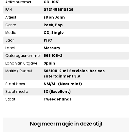
Artikelnummer
CD-1051
EAN
0731456810829
Artiest
Elton John
Genre
Rock, Pop
Media
CD, Single
Jaar
1997
Label
Mercury
Catalogusnummer
568 108-2
Land van uitgave
Spain
Matrix / Runout
568108-2 # 1 Servicios Ibericos
Entertainment S.A.
Staat hoes
NM/M- (Near mint)
Staat media
EX (Excellent)
Staat
Tweedehands
Nog meer magie in deze stijl