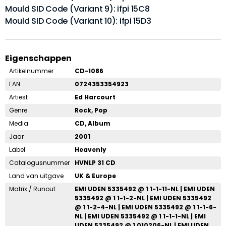
Mould SID Code (Variant 9): ifpi 15C8
Mould SID Code (Variant 10): ifpi 15D3
Eigenschappen
Artikelnummer
CD-1086
EAN
0724353354923
Artiest
Ed Harcourt
Genre
Rock, Pop
Media
CD, Album
Jaar
2001
Label
Heavenly
Catalogusnummer
HVNLP 31 CD
Land van uitgave
UK & Europe
Matrix / Runout
EMI UDEN 5335492 @ 1 1-1-11-NL | EMI UDEN
5335492 @ 1 1-1-2-NL | EMI UDEN 5335492
@ 1 1-2-4-NL | EMI UDEN 5335492 @ 1 1-1-6-
NL | EMI UDEN 5335492 @ 1 1-1-1-NL | EMI
UDEN 5335492 @ 1 010206-NL | EMI UDEN