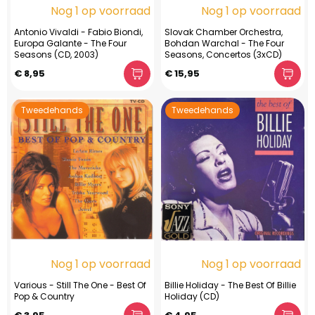
Nog 1 op voorraad
Nog 1 op voorraad
Antonio Vivaldi - Fabio Biondi,
Slovak Chamber Orchestra,
Europa Galante - The Four
Bohdan Warchal - The Four
Seasons (CD, 2003)
Seasons, Concertos (3xCD)
€ 8,95
€ 15,95
Tweedehands
Tweedehands
Nog 1 op voorraad
Nog 1 op voorraad
Various - Still The One - Best Of
Billie Holiday - The Best Of Billie
Pop & Country
Holiday (CD)