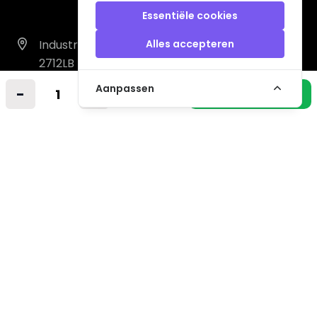
Essentiële cookies
Industrieweg 14 A
Alles accepteren
2712LB Zoetermeer
Nederland
Aanpassen
-
+
In winkelmandje
info@vintagemusicstore.nl
06-36130561 (Whatsapp)
KVK: 27327513
BTW: NL819958657B01
Informatie
Contact
Verzendkosten
Niet gevonden? Wij zoeken mee!
Retourvoorwaarden