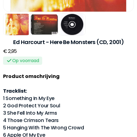
Ed Harcourt - Here Be Monsters (CD, 2001)
€ 2,95
Op voorraad
Product omschrijving
Tracklist:
1 Something In My Eye
2 God Protect Your Soul
3 She Fell Into My Arms
4 Those Crimson Tears
5 Hanging With The Wrong Crowd
6 Apple Of My Eye