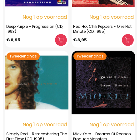
Nog 1 op voorraad
Nog 1 op voorraad
Deep Purple – Progression (CD,
Red Hot Chili Peppers - One Hot
1993)
Minute (CD, 1995)
€ 6,95
€ 3,95
Tweedehands
Tweedehands
Nog 1 op voorraad
Nog 1 op voorraad
Simply Red - Remembering The
Mick Karn - Dreams Of Reason
First Time (CD, 1995)
Produce Monsters