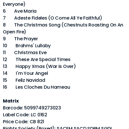
Everyone)
6 Ave Maria
7 Adeste Fideles (O Come All Ye Faithful)
8 The Christmas Song (Chestnuts Roasting On An
Open Fire)
9 The Prayer
10 Brahms' Lullaby
11 Christmas Eve
12 These Are Special Times
13 Happy Xmas (War Is Over)
14 I'm Your Angel
15 Feliz Navidad
16 Les Cloches Du Hameau
Matrix
Barcode: 5099749273023
Label Code: LC 0162
Price Code: CB 821
Rights Society (Boxed): SACEM SACD SDRM SGDL