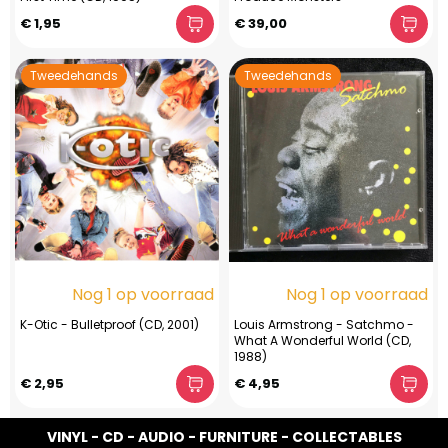
€ 1,95
€ 39,00
Tweedehands
Tweedehands
Nog 1 op voorraad
Nog 1 op voorraad
K-Otic - Bulletproof (CD, 2001)
Louis Armstrong - Satchmo -
What A Wonderful World (CD,
1988)
€ 2,95
€ 4,95
VINYL - CD - AUDIO - FURNITURE - COLLECTABLES