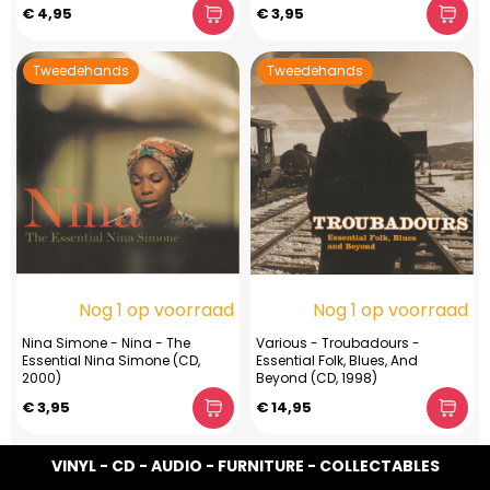
€ 4,95
€ 3,95
Tweedehands
Tweedehands
Nog 1 op voorraad
Nog 1 op voorraad
Nina Simone - Nina - The
Various - Troubadours -
Essential Nina Simone (CD,
Essential Folk, Blues, And
2000)
Beyond (CD, 1998)
€ 3,95
€ 14,95
VINYL - CD - AUDIO - FURNITURE - COLLECTABLES