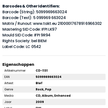
Barcodes & Other Identifiers:
Barcode (String): 5099969663024
Barcode (Text): 5 099969 663024
Matrix / Runout: www.takt.eu 2100001767891 6966302
Mastering SID Code: IFPI LK97
Mould SID Code: IFPI 9R94
Rights Society: bel BIEM
Label Code: LC 0542
Eigenschappen
Artikelnummer
CD-1131
EAN
5099969663024
Artiest
Bløf
Genre
Rock, Pop
Media
CD, Album, Enhanced
Jaar
2009