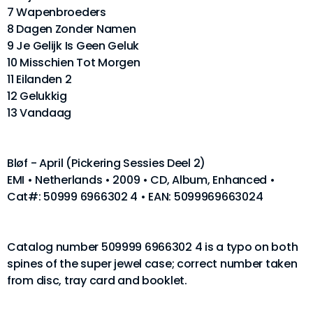
7 Wapenbroeders
8 Dagen Zonder Namen
9 Je Gelijk Is Geen Geluk
10 Misschien Tot Morgen
11 Eilanden 2
12 Gelukkig
13 Vandaag
Bløf - April (Pickering Sessies Deel 2)
EMI • Netherlands • 2009 • CD, Album, Enhanced •
Cat#: 50999 6966302 4 • EAN: 5099969663024
Catalog number 509999 6966302 4 is a typo on both
spines of the super jewel case; correct number taken
from disc, tray card and booklet.