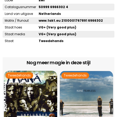
Label
EMI
Catalogusnummer
50999 6966302 4
Land van uitgave
Netherlands
Matrix / Runout
www.takt.eu 2100001767891 6966302
Staat hoes
VG+ (Very good plus)
Staat media
VG+ (Very good plus)
Staat
Tweedehands
Nog meer magie in deze stijl
Tweedehands
Tweedehands