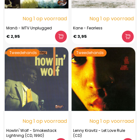
Nog 1 op voorraad
Nog 1 op voorraad
Maná - MTV Unplugged
Kane - Fearless
€ 2,95
€ 3,95
Tweedehands
Tweedehands
Nog 1 op voorraad
Nog 1 op voorraad
Howlin' Wolf - Smokestack
Lenny Kravitz - Let Love Rule
Lightning (CD, 1990)
(CD)