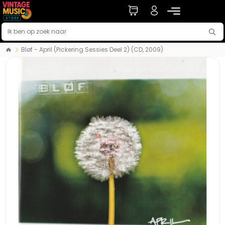
Bløf - April (Pickering Sessies Deel 2) (CD, 2009)