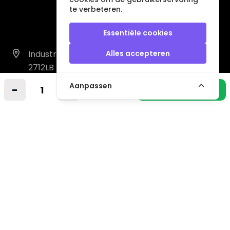
te verbeteren.
Essentiële cookies
Industrieweg 14 A
Alles accepteren
2712LB Zoetermeer
Nederland
Aanpassen
-
+
In winkelmandje
info@vintagemusicstore.nl
06-36130561 (Whatsapp)
KVK: 27327513
BTW: NL819958657B01
Informatie
Contact
Verzendkosten
Niet gevonden? Wij zoeken mee!