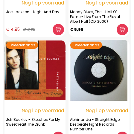
Nog 1 op voorraad
Nog 1 op voorraad
Joe Jackson - Night And Day
Moody Blues, The - Hall Of
Fame - Live From The Royal
Albert Hall (CD, 2000)
€ 4,95
€ 6,95
€ 5,95
Tweedehands
Tweedehands
Nog 1 op voorraad
Nog 1 op voorraad
Jeff Buckley - Sketches For My
Abhinanda - Straight Edge
Sweetheart The Drunk
Desperate Fight Records
Number One