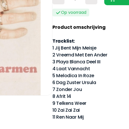
Op voorraad
Product omschrijving
Tracklist:
1 Jij Bent Mijn Meisje
2 Vreemd Met Een Ander
3 Playa Blanca Deel III
4 Laat Vannacht
5 Melodica In Roze
6 Dag Zuster Ursula
7 Zonder Jou
8 Afrit 14
9 Telkens Weer
10 Zai Zai Zai
11 Ren Naar Mij