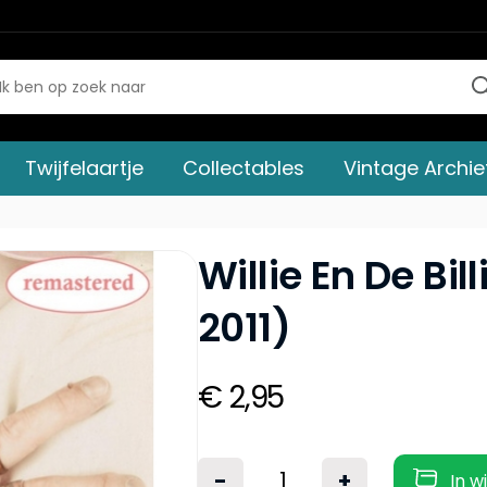
Twijfelaartje
Collectables
Vintage Archie
Willie En De Bi
2011)
€ 2,95
-
+
In w