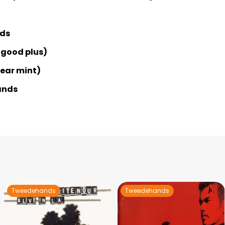
nds
 good plus)
Near mint)
ands
Tweedehands
Tweedehands