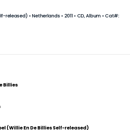
Self-released) • Netherlands • 2011 • CD, Album • Cat#:
e Billies
m
el (Willie En De Billies Self-released)