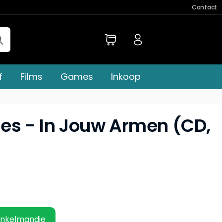
Contact
f
Films
Games
Inkoop
llies - In Jouw Armen (CD,
inkelmandje