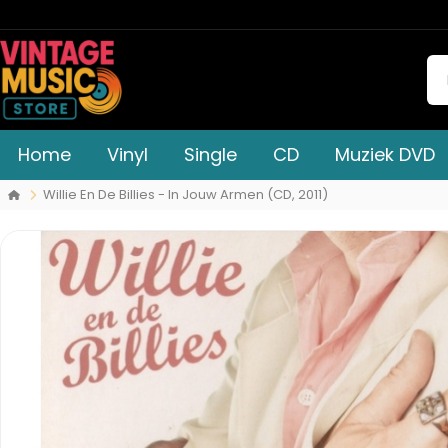
Home
Vinyl
Single
CD
Muziek DVD
Willie En De Billies - In Jouw Armen (CD, 2011)