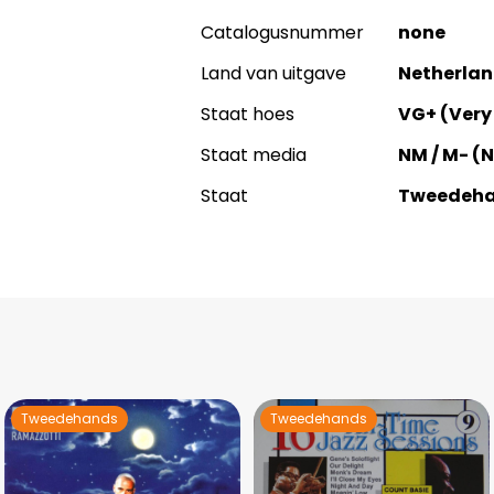
Catalogusnummer
none
Land van uitgave
Netherla
Staat hoes
VG+ (Very
Staat media
NM / M- (
Staat
Tweedeh
Tweedehands
Tweedehands