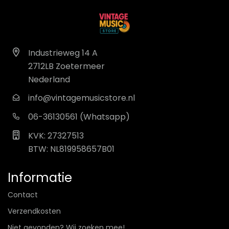
Industrieweg 14 A
2712LB Zoetermeer
Nederland
info@vintagemusicstore.nl
06-36130561 (Whatsapp)
KVK: 27327513
BTW: NL819958657B01
Informatie
Contact
Verzendkosten
Niet gevonden? Wij zoeken mee!