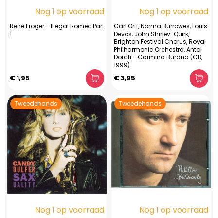
Nog 1 op voorraad
Nog 1 op voorraad
René Froger - Illegal Romeo Part
Carl Orff, Norma Burrowes, Louis
1
Devos, John Shirley-Quirk,
Brighton Festival Chorus, Royal
Philharmonic Orchestra, Antal
Dorati - Carmina Burana (CD,
1999)
€ 1,95
€ 3,95
Tweedehands
Tweedehands
Nog 1 op voorraad
Nog 1 op voorraad