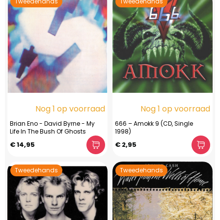
Tweedehands
Tweedehands
Nog 1 op voorraad
Nog 1 op voorraad
Brian Eno - David Byrne - My
666 – Amokk 9 (CD, Single
Life In The Bush Of Ghosts
1998)
€ 14,95
€ 2,95
Tweedehands
Tweedehands