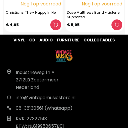
Nog 1 op voorraad
Nog 1 op voorraad
Christians, The - Happy In Hell
Dave Matthews Band - Listener
Supported
€ 4,95
€ 5,95
VINYL - CD - AUDIO - FURNITURE - COLLECTABLES
Industrieweg 14 A
2712LB Zoetermeer
Nederland
info@vintagemusicstore.nl
06-36130561 (Whatsapp)
KVK: 27327513
BTW: NL819958657B01