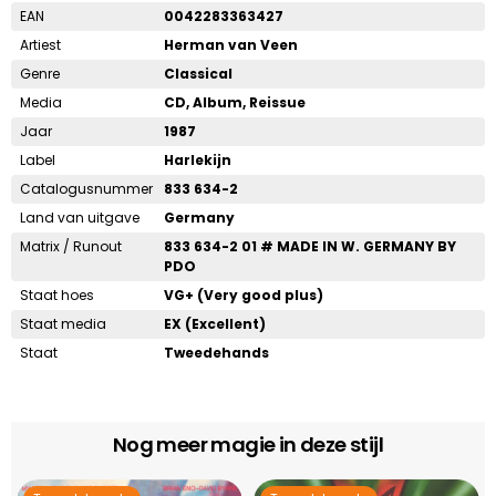
EAN
0042283363427
Artiest
Herman van Veen
Genre
Classical
Media
CD, Album, Reissue
Jaar
1987
Label
Harlekijn
Catalogusnummer
833 634-2
Land van uitgave
Germany
Matrix / Runout
833 634-2 01 # MADE IN W. GERMANY BY
PDO
Staat hoes
VG+ (Very good plus)
Staat media
EX (Excellent)
Staat
Tweedehands
Nog meer magie in deze stijl