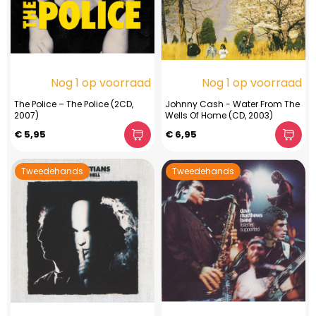
Nog 1 op voorraad
Nog 1 op voorraad
The Police – The Police (2CD,
Johnny Cash - Water From The
2007)
Wells Of Home (CD, 2003)
€ 5,95
€ 6,95
Tweedehands
Tweedehands