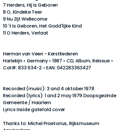
7 Herders, Hij Is Geboren
8 O, Kindeke Teer
9 Nu Zijt Wellecome
10 't Is Geboren, Het Godd'lijke Kind
11 O Herders, Verlaat
Herman van Veen - Kerstliederen
Harlekijn • Germany • 1987 • CD, Album, Reissue •
Cat#: 833 634-2 • EAN: 042283363427
Recorded (music): 3 and 4 oktober 1978
Recorded (lyrics): 1 and 2 may 1979 Doopsgezinde
Gemeente / Haarlem
Lyrics inside gatefold cover
Thanks to: Michel Praetorius, Rijksmuseum