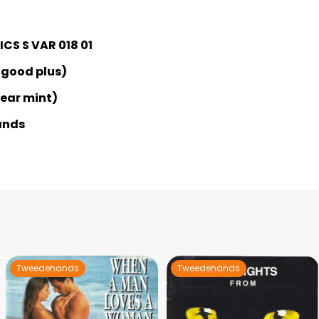
CS S VAR 018 01
 good plus)
Near mint)
ands
Tweedehands
Tweedehands