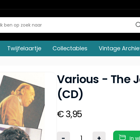
Twijfelaartje
Collectables
Vintage Archie
Various - The 
(CD)
€ 3,95
-
+
In w