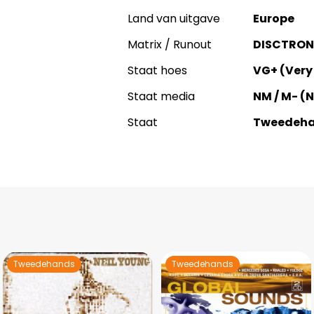
Land van uitgave
Europe
Matrix / Runout
DISCTRONI
Staat hoes
VG+ (Very
Staat media
NM / M- (
Staat
Tweedeh
Tweedehands
Tweedehands