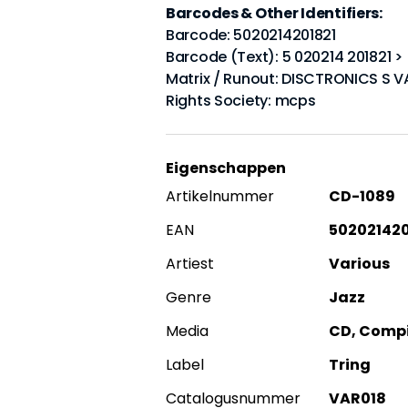
Barcodes & Other Identifiers:
Barcode: 5020214201821
Barcode (Text): 5 020214 201821 >
Matrix / Runout: DISCTRONICS S VA
Rights Society: mcps
Eigenschappen
Artikelnummer
CD-1089
EAN
502021420
Artiest
Various
Genre
Jazz
Media
CD, Compi
Label
Tring
Catalogusnummer
VAR018