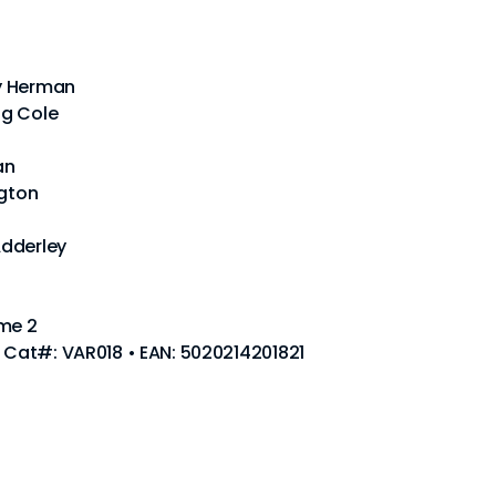
y Herman
ng Cole
an
ngton
Adderley
ume 2
• Cat#: VAR018 • EAN: 5020214201821