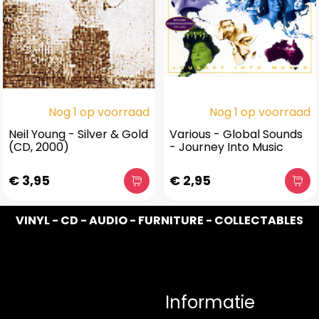
Nog 1 op voorraad
Nog 1 op voorraad
Neil Young - Silver & Gold
Various - Global Sounds
(CD, 2000)
- Journey Into Music
€ 3,95
€ 2,95
VINYL - CD - AUDIO - FURNITURE - COLLECTABLES
Informatie