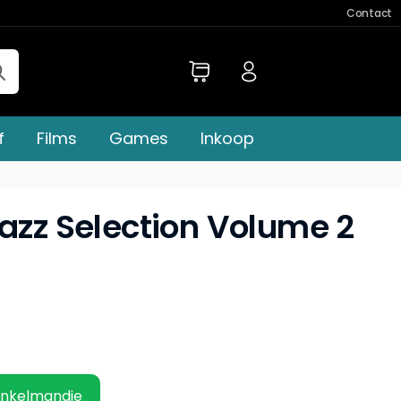
Contact
f
Films
Games
Inkoop
Jazz Selection Volume 2
inkelmandje