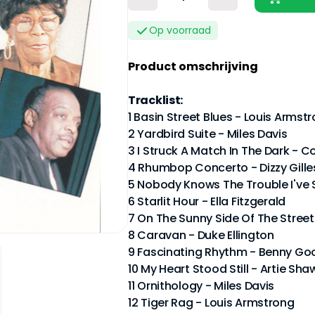
Op voorraad
Product omschrijving
Tracklist:
1 Basin Street Blues - Louis Armst
2 Yardbird Suite - Miles Davis
3 I Struck A Match In The Dark - C
4 Rhumbop Concerto - Dizzy Gille
5 Nobody Knows The Trouble I've 
6 Starlit Hour - Ella Fitzgerald
7 On The Sunny Side Of The Street
8 Caravan - Duke Ellington
9 Fascinating Rhythm - Benny G
10 My Heart Stood Still - Artie Sha
11 Ornithology - Miles Davis
12 Tiger Rag - Louis Armstrong