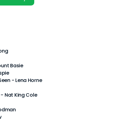
rong
ount Basie
spie
Seen - Lena Horne
 - Nat King Cole
oodman
w