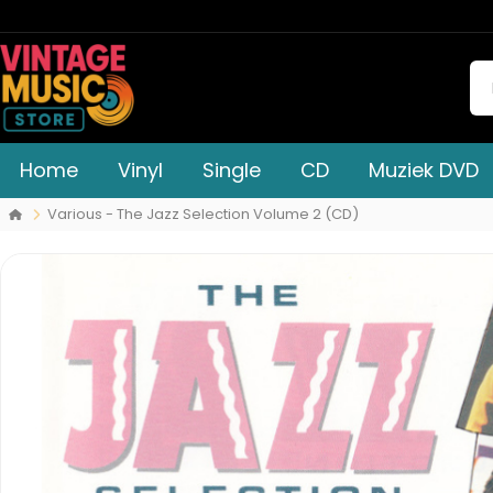
Home
Vinyl
Single
CD
Muziek DVD
Various - The Jazz Selection Volume 2 (CD)