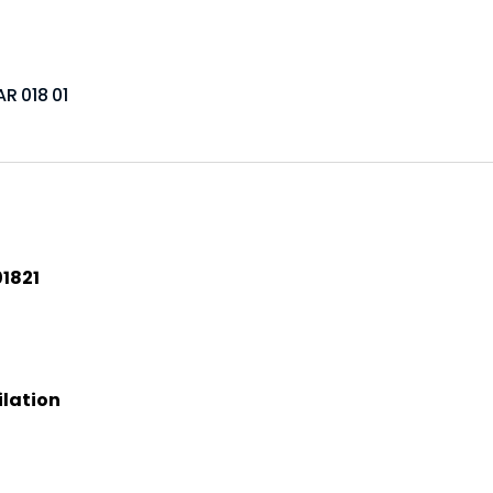
R 018 01
1821
lation