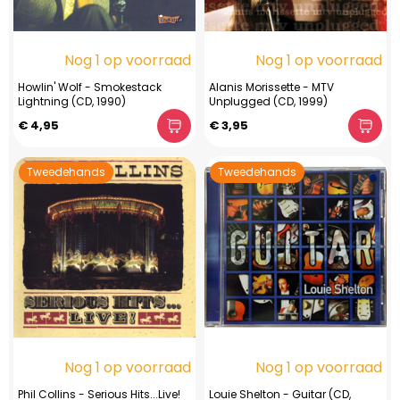
Nog 1 op voorraad
Nog 1 op voorraad
Howlin' Wolf - Smokestack
Alanis Morissette - MTV
Lightning (CD, 1990)
Unplugged (CD, 1999)
€ 4,95
€ 3,95
Tweedehands
Tweedehands
Nog 1 op voorraad
Nog 1 op voorraad
Phil Collins - Serious Hits...Live!
Louie Shelton - Guitar (CD,