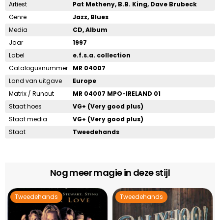
Artiest
Pat Metheny, B.B. King, Dave Brubeck
Genre
Jazz, Blues
Media
CD, Album
Jaar
1997
Label
e.f.s.a. collection
Catalogusnummer
MR 04007
Land van uitgave
Europe
Matrix / Runout
MR 04007 MPO-IRELAND 01
Staat hoes
VG+ (Very good plus)
Staat media
VG+ (Very good plus)
Staat
Tweedehands
Nog meer magie in deze stijl
Tweedehands
Tweedehands