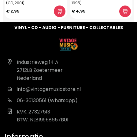
(CD, 2001)
1995)
€ 2,95
€ 4,95
VINYL - CD - AUDIO - FURNITURE - COLLECTABLES
Industrieweg 14 A
2712LB Zoetermeer
Nederland
info@vintagemusicstore.nl
06-36130561 (Whatsapp)
KVK: 27327513
BTW: NL819958657B01
Informatie