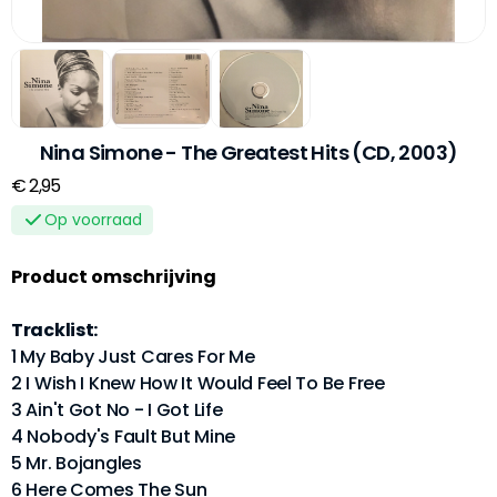
Nina Simone - The Greatest Hits (CD, 2003)
€ 2,95
Op voorraad
Product omschrijving
Tracklist:
1 My Baby Just Cares For Me
2 I Wish I Knew How It Would Feel To Be Free
3 Ain't Got No - I Got Life
4 Nobody's Fault But Mine
5 Mr. Bojangles
6 Here Comes The Sun