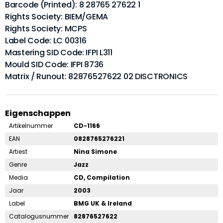
Barcode (Printed): 8 28765 27622 1
Rights Society: BIEM/GEMA
Rights Society: MCPS
Label Code: LC 00316
Mastering SID Code: IFPI L311
Mould SID Code: IFPI 8736
Matrix / Runout: 82876527622 02 DISCTRONICS
Eigenschappen
Artikelnummer
CD-1166
EAN
0828765276221
Artiest
Nina Simone
Genre
Jazz
Media
CD, Compilation
Jaar
2003
Label
BMG UK & Ireland
Catalogusnummer
82876527622