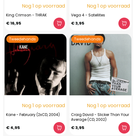
Nog 1 op voorraad
Nog 1 op voorraad
King Crimson - THRAK
Vega 4 - Satellites
€ 16,95
€ 3,95
Tweedehands
Tweedehands
Nog 1 op voorraad
Nog 1 op voorraad
Kane - February (2xCD, 2004)
Craig David - Slicker Than Your
Average (CD, 2002)
€ 4,95
€ 3,95