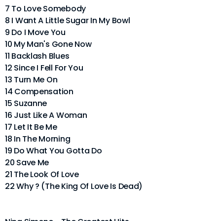
7 To Love Somebody
8 I Want A Little Sugar In My Bowl
9 Do I Move You
10 My Man's Gone Now
11 Backlash Blues
12 Since I Fell For You
13 Turn Me On
14 Compensation
15 Suzanne
16 Just Like A Woman
17 Let It Be Me
18 In The Morning
19 Do What You Gotta Do
20 Save Me
21 The Look Of Love
22 Why ? (The King Of Love Is Dead)