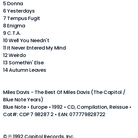
5 Donna
6 Yesterdays
7 Tempus Fugit
8 Enigma
9 C.T.A.
10 Well You Needn't
11 It Never Entered My Mind
12 Weirdo
13 Somethin' Else
14 Autumn Leaves
Miles Davis - The Best Of Miles Davis (The Capitol /
Blue Note Years)
Blue Note • Europe • 1992 • CD, Compilation, Reissue •
Cat#: CDP 7 98287 2 • EAN: 077779828722
© ℗ 1992 Capitol Records, Inc.