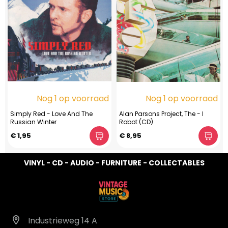
Nog 1 op voorraad
Nog 1 op voorraad
Simply Red - Love And The
Alan Parsons Project, The - I
Russian Winter
Robot (CD)
€ 1,95
€ 8,95
VINYL - CD - AUDIO - FURNITURE - COLLECTABLES
Industrieweg 14 A