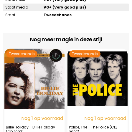
Staat media
VG+ (Very good plus)
Staat
Tweedehands
Nog meer magie in deze stijl
Tweedehands
Tweedehands
Nog 1 op voorraad
Nog 1 op voorraad
Billie Holiday - Billie Holiday
Police, The - The Police (CD,
(CD, 1997)
2007)