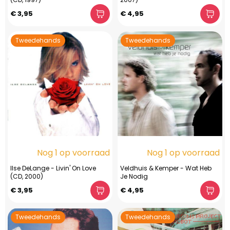
€ 3,95
€ 4,95
Tweedehands
Tweedehands
Nog 1 op voorraad
Nog 1 op voorraad
Ilse DeLange - Livin' On Love
Veldhuis & Kemper - Wat Heb
(CD, 2000)
Je Nodig
€ 3,95
€ 4,95
Tweedehands
Tweedehands