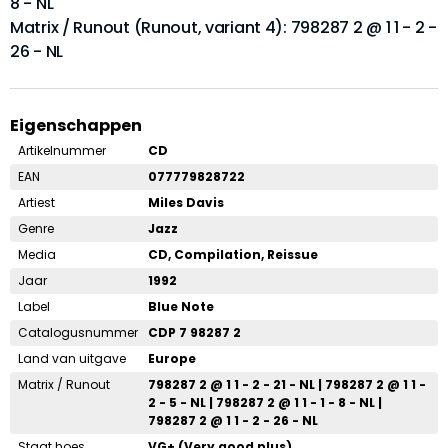
8 - NL
Matrix / Runout (Runout, variant 4): 798287 2 @ 1 1 - 2 -
26 - NL
Eigenschappen
Artikelnummer
CD
EAN
077779828722
Artiest
Miles Davis
Genre
Jazz
Media
CD, Compilation, Reissue
Jaar
1992
Label
Blue Note
Catalogusnummer
CDP 7 98287 2
Land van uitgave
Europe
Matrix / Runout
798287 2 @ 1 1 - 2 - 21 - NL | 798287 2 @ 1 1 -
2 - 5 - NL | 798287 2 @ 1 1 - 1 - 8 - NL |
798287 2 @ 1 1 - 2 - 26 - NL
Staat hoes
VG+ (Very good plus)