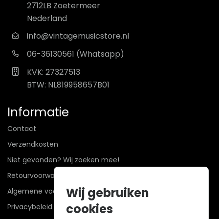
2712LB Zoetermeer
Nederland
info@vintagemusicstore.nl
06-36130561 (Whatsapp)
KVK: 27327513
BTW: NL819958657B01
Informatie
Contact
Verzendkosten
Niet gevonden? Wij zoeken mee!
Retourvoorwaarden
Wij gebruiken
Algemene voorwaarden
cookies
Privacybeleid