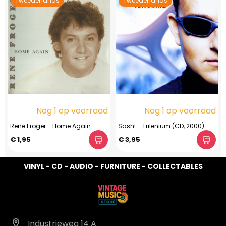
Tweedehands
Tweedehands
Nog 1 op voorraad
Nog 1 op voorraad
René Froger - Home Again
Sash! - Trilenium (CD, 2000)
€ 1,95
€ 3,95
VINYL - CD - AUDIO - FURNITURE - COLLECTABLES
Industrieweg 14 A