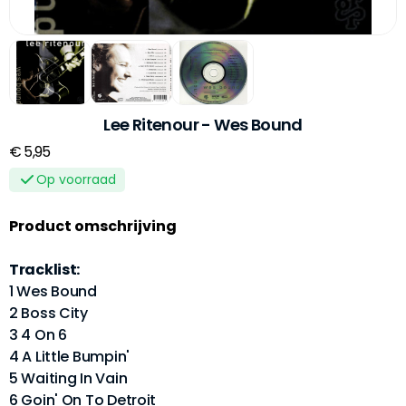
Lee Ritenour - Wes Bound
€ 5,95
Op voorraad
Product omschrijving
Tracklist:
1 Wes Bound
2 Boss City
3 4 On 6
4 A Little Bumpin'
5 Waiting In Vain
6 Goin' On To Detroit