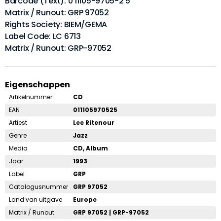
Barcode (Text): 0 11105-9705-2 5
Matrix / Runout: GRP 97052
Rights Society: BIEM/GEMA
Label Code: LC 6713
Matrix / Runout: GRP-97052
Eigenschappen
Artikelnummer
CD
EAN
011105970525
Artiest
Lee Ritenour
Genre
Jazz
Media
CD, Album
Jaar
1993
Label
GRP
Catalogusnummer
GRP 97052
Land van uitgave
Europe
Matrix / Runout
GRP 97052 | GRP-97052