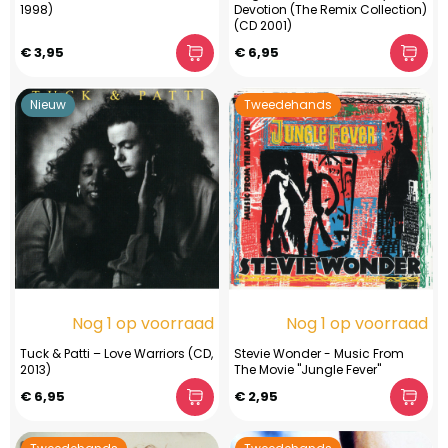
1998)
Devotion (The Remix Collection)
(CD 2001)
€ 3,95
€ 6,95
Nieuw
Tweedehands
Nog 1 op voorraad
Nog 1 op voorraad
Tuck & Patti – Love Warriors (CD,
Stevie Wonder - Music From
2013)
The Movie "Jungle Fever"
€ 6,95
€ 2,95