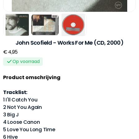
John Scofield - Works For Me (CD, 2000)
€ 4,95
Op voorraad
Product omschrijving
Tracklist:
1 I'll Catch You
2 Not You Again
3 Big J
4 Loose Canon
5 Love You Long Time
6 Hive