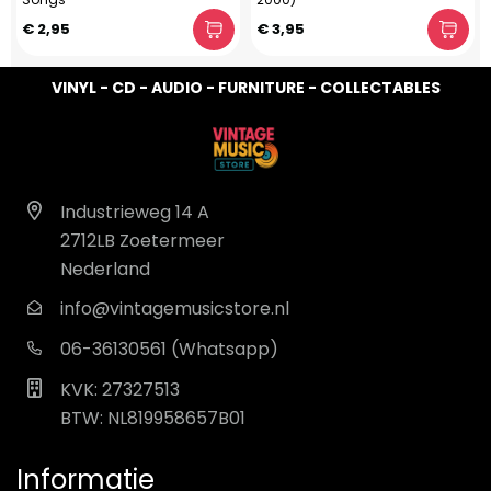
€ 2,95
€ 3,95
VINYL - CD - AUDIO - FURNITURE - COLLECTABLES
Industrieweg 14 A
2712LB Zoetermeer
Nederland
info@vintagemusicstore.nl
06-36130561 (Whatsapp)
KVK: 27327513
BTW: NL819958657B01
Informatie