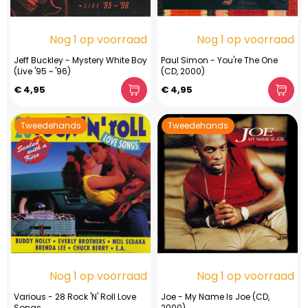
Nog 1 op voorraad
Nog 1 op voorraad
Jeff Buckley - Mystery White Boy
Paul Simon - You're The One
(Live '95 ~ '96)
(CD, 2000)
€ 4,95
€ 4,95
Tweedehands
Tweedehands
Nog 1 op voorraad
Nog 1 op voorraad
Various - 28 Rock 'N' Roll Love
Joe - My Name Is Joe (CD,
Songs
2000)