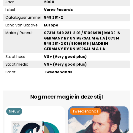
Jaar
2000
Label
Verve Records
Catalogusnummer
549 281-2
Land van uitgave
Europe
Matrix / Runout
07314 549 281-2 01 / 51096919 | MADE IN
GERMANY BY UNIVERSAL M & L A | 07314
549 281-2 01 / 51096919 | MADE IN
GERMANY BY UNIVERSAL M & L A
Staat hoes
VG+ (Very good plus)
Staat media
VG+ (Very good plus)
Staat
Tweedehands
Nog meer magie in deze stijl
Nieuw
Tweedehands