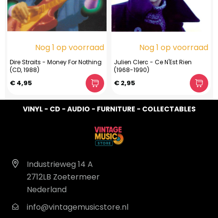
Nog 1 op voorraad
Nog 1 op voorraad
Dire Straits - Money For Nothing
Julien Clerc - Ce N'Est Rien
(CD, 1988)
(1968-1990)
€ 4,95
€ 2,95
VINYL - CD - AUDIO - FURNITURE - COLLECTABLES
Industrieweg 14 A
2712LB Zoetermeer
Nederland
info@vintagemusicstore.nl