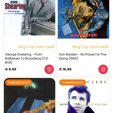
Nog 1 op voorraad
Nog 1 op voorraad
George Shearing - From
Iron Maiden - No Prayer For The
Battersea To Broadway (CD
Dying (1990)
BOX)
€ 9,95
€ 16,95
Tweedehands
Tweedehands