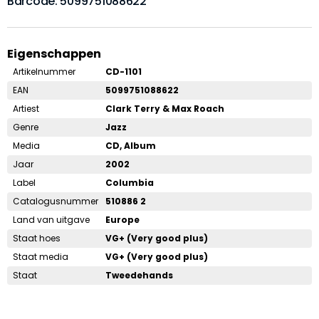
Barcode: 5099751088622
Eigenschappen
Artikelnummer
CD-1101
EAN
5099751088622
Artiest
Clark Terry & Max Roach
Genre
Jazz
Media
CD, Album
Jaar
2002
Label
Columbia
Catalogusnummer
510886 2
Land van uitgave
Europe
Staat hoes
VG+ (Very good plus)
Staat media
VG+ (Very good plus)
Staat
Tweedehands