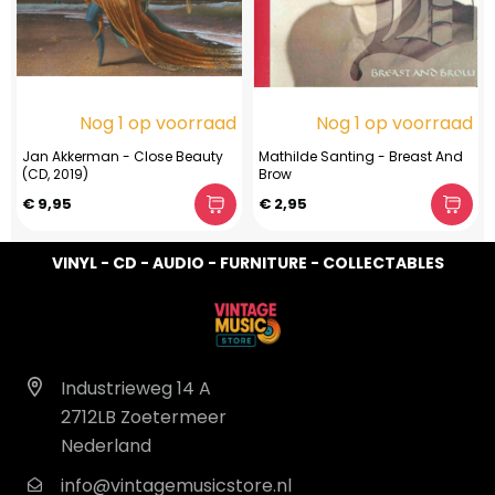
Nog 1 op voorraad
Nog 1 op voorraad
Jan Akkerman - Close Beauty
Mathilde Santing - Breast And
(CD, 2019)
Brow
€ 9,95
€ 2,95
VINYL - CD - AUDIO - FURNITURE - COLLECTABLES
Industrieweg 14 A
2712LB Zoetermeer
Nederland
info@vintagemusicstore.nl