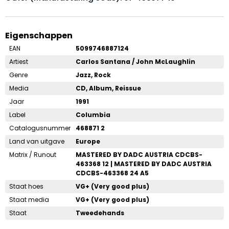
Eigenschappen
EAN
5099746887124
Artiest
Carlos Santana / John McLaughlin
Genre
Jazz, Rock
Media
CD, Album, Reissue
Jaar
1991
Label
Columbia
Catalogusnummer
468871 2
Land van uitgave
Europe
Matrix / Runout
MASTERED BY DADC AUSTRIA CDCBS-
463368 12 | MASTERED BY DADC AUSTRIA
CDCBS-463368 24 A5
Staat hoes
VG+ (Very good plus)
Staat media
VG+ (Very good plus)
Staat
Tweedehands