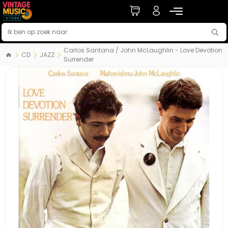
Carlos Santana / John McLaughlin - Love Devotion
CD
JAZZ
Surrender