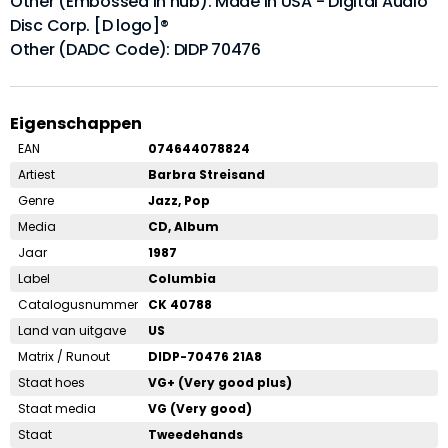
Other (Embossed in hub): Made in USA - Digital Audio
Disc Corp. [D logo]®
Other (DADC Code): DIDP 70476
Eigenschappen
EAN
074644078824
Artiest
Barbra Streisand
Genre
Jazz, Pop
Media
CD, Album
Jaar
1987
Label
Columbia
Catalogusnummer
CK 40788
Land van uitgave
US
Matrix / Runout
DIDP-70476 21A8
Staat hoes
VG+ (Very good plus)
Staat media
VG (Very good)
Staat
Tweedehands