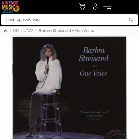
CD
JAZZ
Barbra Streisand - One Voice