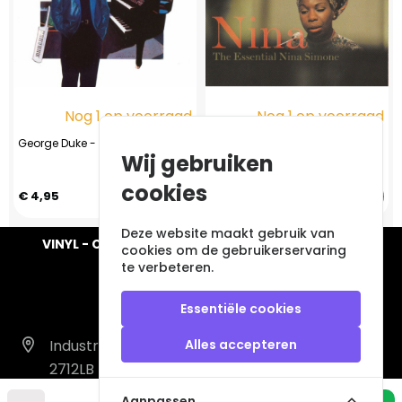
Nog 1 op voorraad
Nog 1 op voorraad
George Duke - Night After Night
Nina Simone - Nina - The
Wij gebruiken
Essential Nina Simone (CD,
2000)
cookies
€ 4,95
€ 3,95
Deze website maakt gebruik van
VINYL - CD - AUDIO - FURNITURE - COLLECTABLES
cookies om de gebruikerservaring
te verbeteren.
Essentiële cookies
Industrieweg 14 A
Alles accepteren
2712LB Zoetermeer
Nederland
Aanpassen