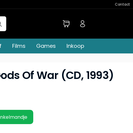
Contact
f
Films
Games
Inkoop
ods Of War (CD, 1993)
inkelmandje