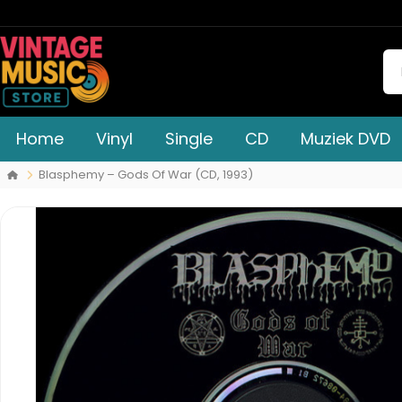
Home
Vinyl
Single
CD
Muziek DVD
Blasphemy – Gods Of War (CD, 1993)