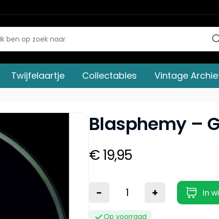
Twijfelaartje
Collectables
Vintage Archie
Blasphemy – G
€ 19,95
-
+
In w
Op voorraad