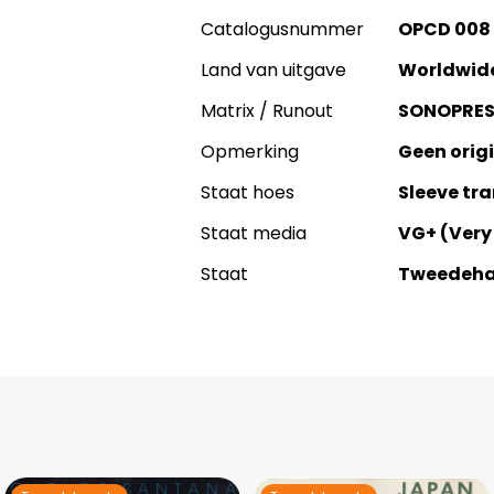
Catalogusnummer
OPCD 008
Land van uitgave
Worldwid
Matrix / Runout
SONOPRES
Opmerking
Geen origi
Staat hoes
Sleeve tr
Staat media
VG+ (Very
Staat
Tweedeh