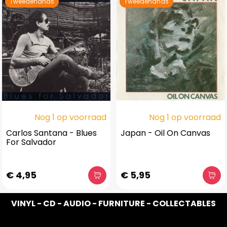
Tweedehands
Tweedehands
Nog 1 op voorraad
Nog 1 op voorraad
Carlos Santana - Blues
Japan - Oil On Canvas
For Salvador
€ 4,95
€ 5,95
VINYL - CD - AUDIO - FURNITURE - COLLECTABLES