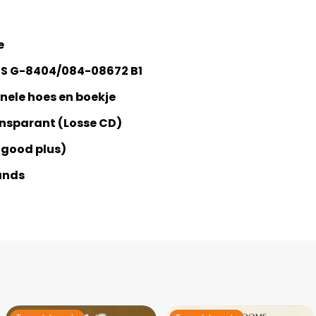
e
S G-8404/084-08672 B1
nele hoes en boekje
ansparant (Losse CD)
 good plus)
ands