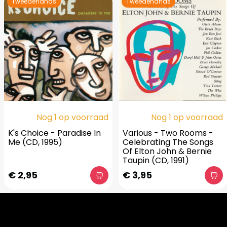
Tweedehands
Tweedehands
Nog 1 op voorraad
Nog 1 op voorraad
K's Choice - Paradise In
Various - Two Rooms -
Me (CD, 1995)
Celebrating The Songs
Of Elton John & Bernie
Taupin (CD, 1991)
€ 2,95
€ 3,95