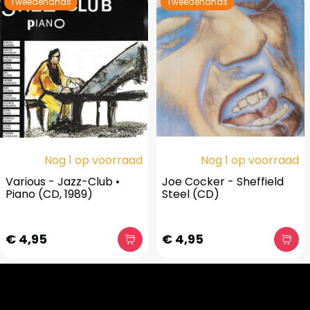
Tweedehands
Tweedehands
Nog 1 op voorraad
Nog 1 op voorraad
Various - Jazz-Club •
Joe Cocker - Sheffield
Piano (CD, 1989)
Steel (CD)
€ 4,95
€ 4,95