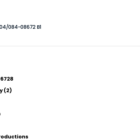
404/084-08672 B1
86728
 (2)
m
roductions