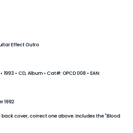
itar Effect Outro
 1993 • CD, Album • Cat#: OPCD 008 • EAN:
r 1992
he back cover, correct one above. Includes the "Blood