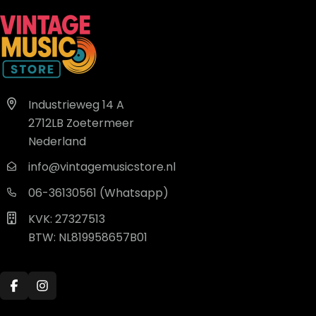
Industrieweg 14 A
2712LB Zoetermeer
Nederland
info@vintagemusicstore.nl
06-36130561 (Whatsapp)
KVK: 27327513
BTW: NL819958657B01