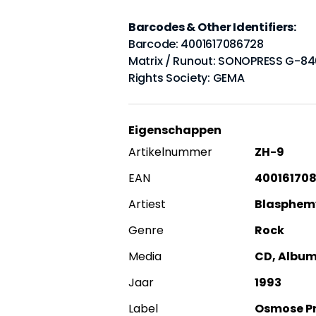
Barcodes & Other Identifiers:
Barcode: 4001617086728
Matrix / Runout: SONOPRESS G-8
Rights Society: GEMA
Eigenschappen
Artikelnummer
ZH-9
EAN
40016170
Artiest
Blasphemy
Genre
Rock
Media
CD, Albu
Jaar
1993
Label
Osmose P